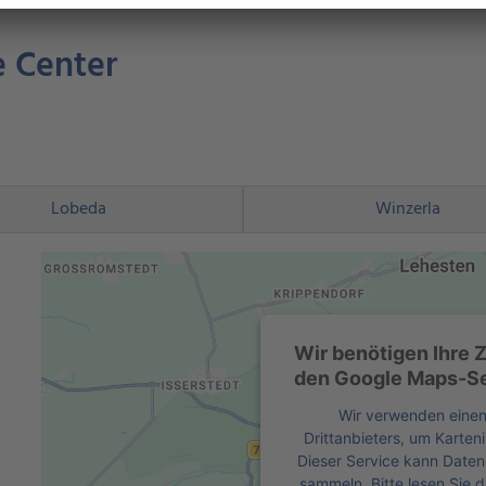
e Center
Lobeda
Winzerla
Wir benötigen Ihre
den Google Maps-Se
Wir verwenden einen
Drittanbieters, um Karten
Dieser Service kann Daten 
sammeln. Bitte lesen Sie d