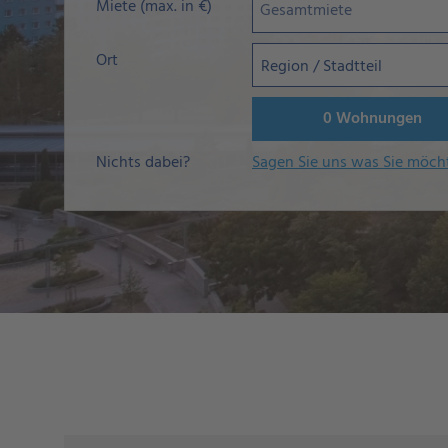
Miete (max. in €)
Ort
Region / Stadtteil
0
Wohnungen
Nichts dabei?
Sagen Sie uns was Sie möch