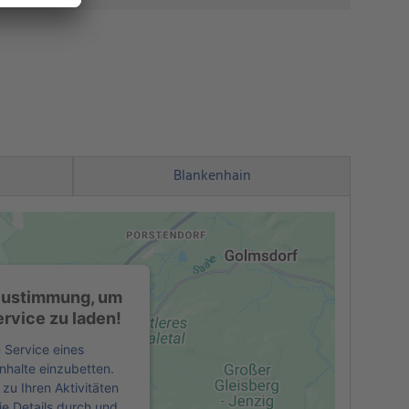
Blankenhain
 Zustimmung, um
rvice zu laden!
 Service eines
inhalte einzubetten.
zu Ihren Aktivitäten
ie Details durch und