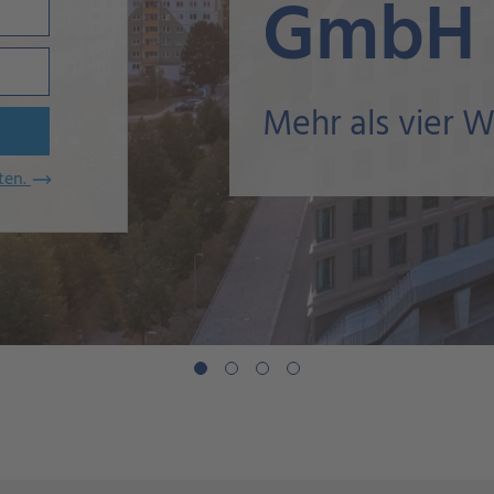
W
ten.