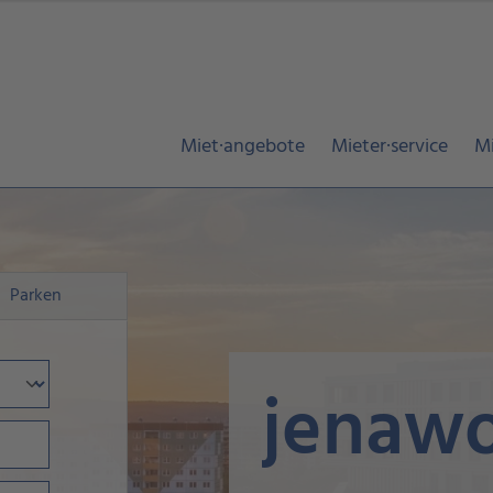
Miet·angebote
Mieter·service
Mi
Parken