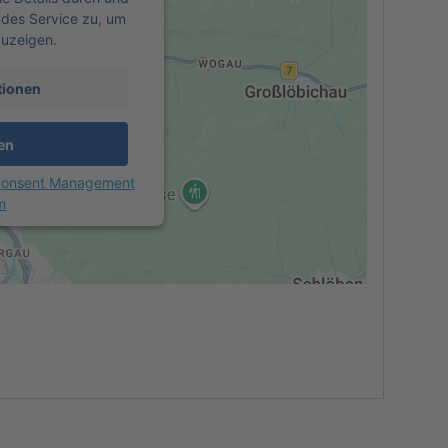
des Service zu, um
zuzeigen.
tionen
en
 Consent Management
m