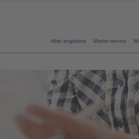
Miet·angebote
Mieter·service
Mi