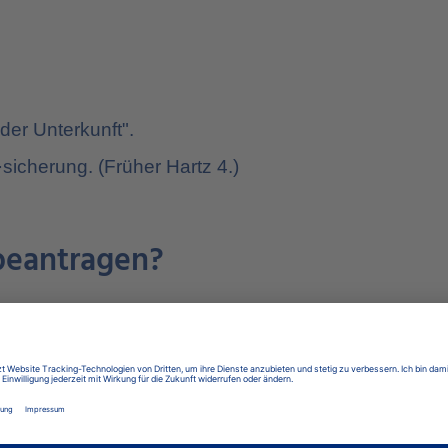
der Unterkunft".
·sicherung. (Früher Hartz 4.)
beantragen?