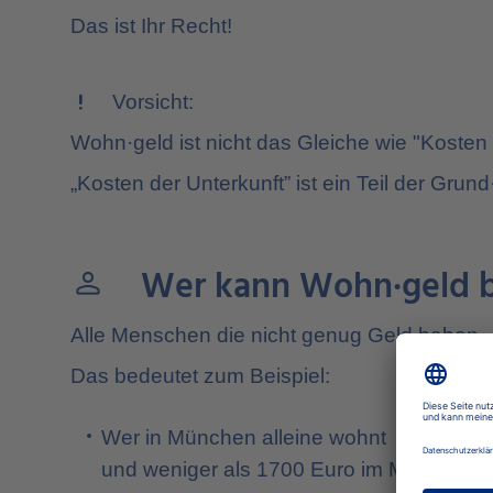
Das ist Ihr Recht!
priority_high
Vorsicht:
Wohn·geld ist nicht das Gleiche wie "Kosten 
„Kosten der Unterkunft” ist ein Teil der Grund
Wer kann Wohn·geld 
person
Alle Menschen die nicht genug Geld haben.
Das bedeutet zum Beispiel:
Wer in München alleine wohnt
und weniger als 1700 Euro im Monat hat.