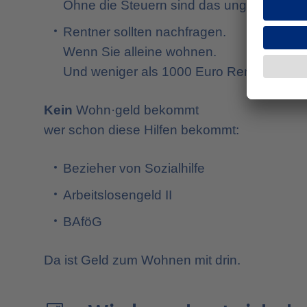
Ohne die Steuern sind das ungefähr 140
Rentner sollten nachfragen.
Wenn Sie alleine wohnen.
Und weniger als 1000 Euro Rente haben.
Kein
Wohn·geld bekommt
wer schon diese Hilfen bekommt:
Bezieher von Sozialhilfe
Arbeitslosengeld II
BAföG
Da ist Geld zum Wohnen mit drin.