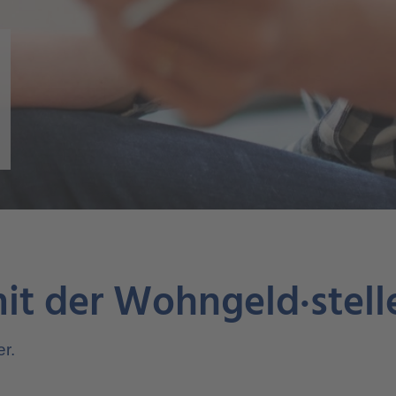
t der Wohngeld·stell
r.