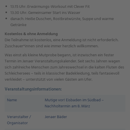
13:15 Uhr: Erwärmungs-Workout mit Clever Fit
13:30 Uhr: Gemeinsamer Start ins Wasser
danach: Heiße Duschen, Rostbratwürste, Suppe und warme
Getränke
Kostenlos & ohne Anmeldung
Die Teilnahme ist kostenlos, eine Anmeldung ist nicht erforderlich.
Zuschauer*innen sind wie immer herzlich willkommen.
Was einst als kleine Mutprobe begann, ist inzwischen ein fester
Termin im Jenaer Veranstaltungskalender. Seit sechs Jahren wagen
sich zahlreiche Menschen zum Jahreswechsel in die kalten Fluten des
Schleicher­sees – teils in klassischer Badekleidung, teils fantasievoll
verkleidet – unterstützt von vielen Gästen am Ufer.
Veranstaltungsinformationen:
Name
Mutige vor! Eisbaden im Südbad –
Nachholtermin am 8. März
Veranstalter /
Jenaer Bäder
Organisator