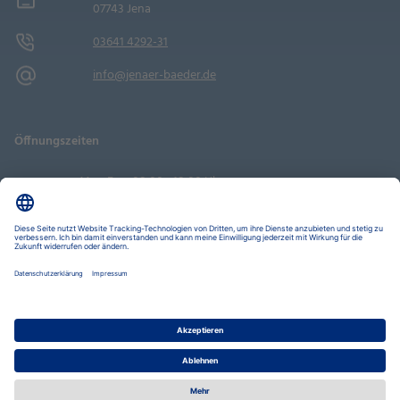
07743 Jena
03641 4292-31
info@jenaer-baeder.de
Öffnungszeiten
Mo - Fr
08:00 - 18:00 Uhr
Sa
09:00 - 14:00 Uhr
Termin buchen
Datenschutz-Einstellungen
Datenschutz
Impressum
Disclaimer
Barrierefreiheit
LkSG
Stadtwerke Jena Gruppe
Stadtwerke Energie
Nahverkehr
Wohnen
Bäder