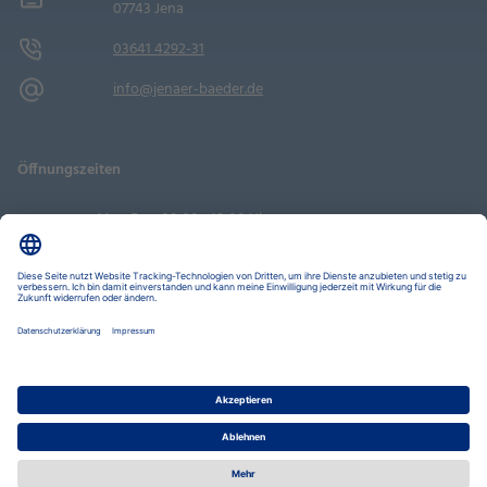
07743 Jena
03641 4292-31
info@jenaer-baeder.de
Öffnungszeiten
Mo - Fr
08:00 - 18:00 Uhr
Sa
09:00 - 14:00 Uhr
Termin buchen
Datenschutz-Einstellungen
Datenschutz
Impressum
Disclaimer
Barrierefreiheit
LkSG
Stadtwerke Jena Gruppe
Stadtwerke Energie
Nahverkehr
Wohnen
Bäder