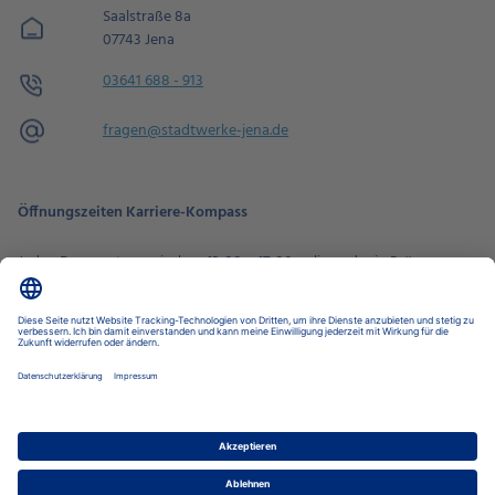
Saalstraße 8a
07743 Jena
03641 688 - 913
fragen@stadtwerke-jena.de
Öffnungszeiten Karriere-Kompass
Jeden Donnerstag zwischen
13:00 – 17:00
online oder in Präsenz
Zur Terminbuchung
Datenschutz-Einstellungen
Datenschutz
Impressum
Disclaimer
Barrierefreiheit
LkSG
Stadtwerke Jena Gruppe
Stadtwerke Energie
Nahverkehr