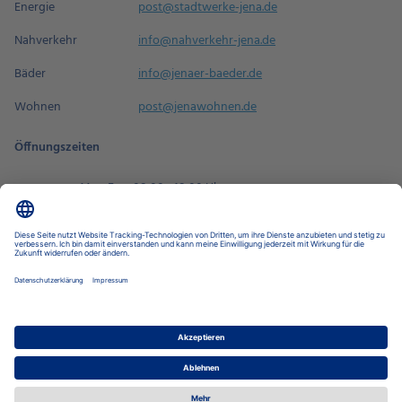
Energie
post@stadtwerke-jena.de
Nahverkehr
info@nahverkehr-jena.de
Bäder
info@jenaer-baeder.de
Wohnen
post@jenawohnen.de
Öffnungszeiten
Mo - Fr
08:00 - 18:00 Uhr
Sa
09:00 - 14:00 Uhr
Termin buchen
Datenschutz-Einstellungen
Datenschutz
Impressum
Disclaimer
Barrierefreiheit
LkSG
Stadtwerke Jena Gruppe
Stadtwerke Energie
Nahverkehr
Wohnen
Bäder