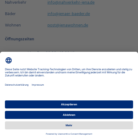
Nahverkehr
info@nahverkehr-jena.de
Bäder
info@jenaer-baeder.de
Wohnen
post@jenawohnen.de
Öffnungszeiten
Mo - Fr
08:00 - 18:00 Uhr
Sa
09:00 - 14:00 Uhr
Termin buchen
Datenschutz-Einstellungen
Datenschutz
Impressum
Disclaimer
Barrierefreiheit
LkSG
Stadtwerke Jena Gruppe
Stadtwerke Energie
Nahverkehr
Wohnen
Bäder