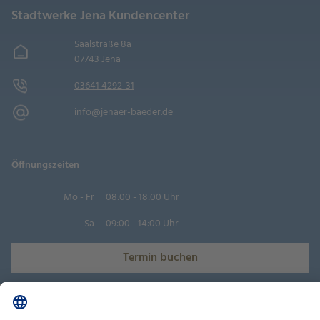
Stadtwerke Jena Kundencenter
Saalstraße 8a
07743 Jena
03641 4292-31
info@jenaer-baeder.de
Öffnungszeiten
Mo - Fr
08:00 - 18:00 Uhr
Sa
09:00 - 14:00 Uhr
Termin buchen
Datenschutz-Einstellungen
Datenschutz
Impressum
Disclaimer
Barrierefreiheit
LkSG