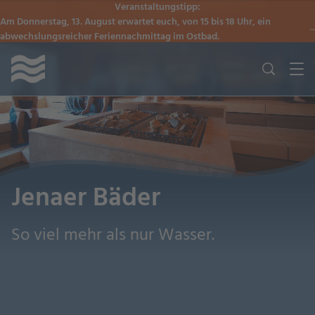
Veranstaltungstipp:
Am Donnerstag, 13. August erwartet euch, von 15 bis 18 Uhr, ein
abwechslungsreicher Feriennachmittag im Ostbad.
Jenaer Bäder
So viel mehr als nur Wasser.