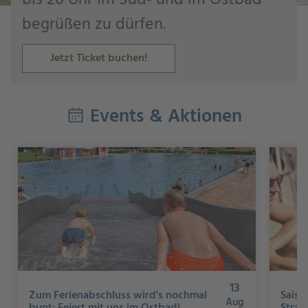
bis 20 Uhr im Süd- und im Ostbad
begrüßen zu dürfen.
Jetzt Ticket buchen!
Events & Aktionen
13
Zum Ferienabschluss wird's nochmal
Saiso
Aug
bunt: Feiert mit uns im Ostbad!
Stran