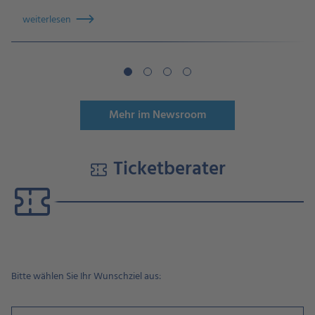
weiterlesen
Mehr im Newsroom
Ticketberater
Ticketberater
~
Schritt
1
~
Bitte wählen Sie Ihr Wunschziel aus:
3
Optionen
verfügbar