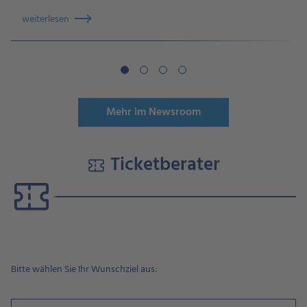
weiterlesen
Mehr im Newsroom
Ticketberater
Ticketberater
~
Schritt
1
~
Bitte wählen Sie Ihr Wunschziel aus:
3
Optionen
verfügbar