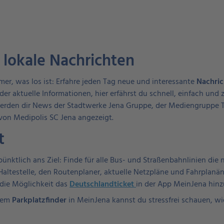
 lokale Nachrichten
er, was los ist: Erfahre jeden Tag neue und interessante
Nachric
 oder aktuelle Informationen, hier erfährst du schnell, einfach und
 werden dir News der Stadtwerke Jena Gruppe, der Mediengruppe
 von Medipolis SC Jena angezeigt.
t
nktlich ans Ziel: Finde für alle Bus- und Straßenbahnlinien die 
Haltestelle, den Routenplaner, aktuelle Netzpläne und Fahrplanä
 die Möglichkeit das
Deutschlandticket
in der App MeinJena hin
 dem
Parkplatzfinder
in MeinJena kannst du stressfrei schauen, wie