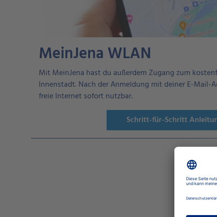
MeinJena WLAN
Mit MeinJena hast du außerdem Zugang zum kostenf
Innenstadt. Nach der Anmeldung mit deiner E-Mail-A
freie Internet sofort nutzbar.
Schritt-für-Schritt Anleitu