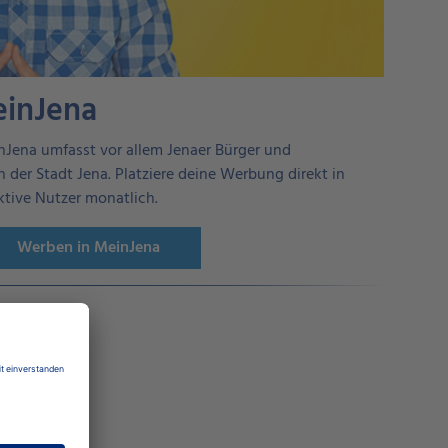
einJena
nJena umfasst vor allem Jenaer Bürger und
 der Stadt Jena. Platziere deine Werbung direkt in
aktive Nutzer monatlich.
Werben in MeinJena
na