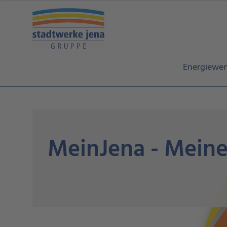
Energiewe
MeinJena - Mein