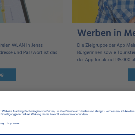
Werben in M
reien WLAN in Jenas
Die Zielgruppe der App Mei
dresse und Passwort ist das
Bürgerinnen sowie Touristen
der App für aktuell 35.000 
ng
Aktuelles zu MeinJe