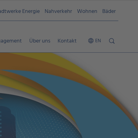
adtwerke Energie
Nahverkehr
Wohnen
Bäder
gagement
Über uns
Kontakt
EN