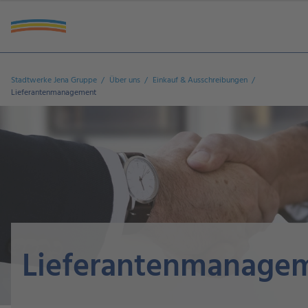
Lieferanten Zusammenarbeit Selbstauskunft
Stadtwerke Jena Gruppe
Über uns
Einkauf & Ausschreibungen
Lieferantenmanagement
Lieferantenmanage