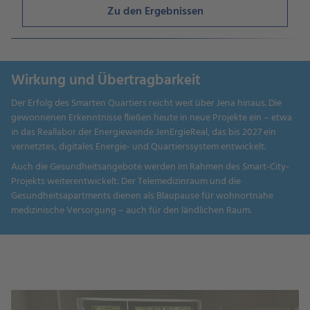
Zu den Ergebnissen
Wirkung und Übertragbarkeit
Der Erfolg des Smarten Quartiers reicht weit über Jena hinaus. Die
gewonnenen Erkenntnisse fließen heute in neue Projekte ein – etwa
in das Reallabor der Energiewende JenErgieReal, das bis 2027 ein
vernetztes, digitales Energie- und Quartierssystem entwickelt.
Auch die Gesundheitsangebote werden im Rahmen des Smart-City-
Projekts weiterentwickelt: Der Telemedizinraum und die
Gesundheitsapartments dienen als Blaupause für wohnortnahe
medizinische Versorgung – auch für den ländlichen Raum.