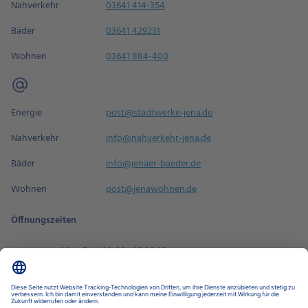
Nahverkehr
03641 414-354
Bäder
03641 429231
Wohnen
03641 884-400
Energie
post@stadtwerke-jena.de
Nahverkehr
info@nahverkehr-jena.de
Bäder
info@jenaer-baeder.de
Wohnen
post@jenawohnen.de
Öffnungszeiten
Mo - Fr
08:00 - 18:00 Uhr
Sa
09:00 - 14:00 Uhr