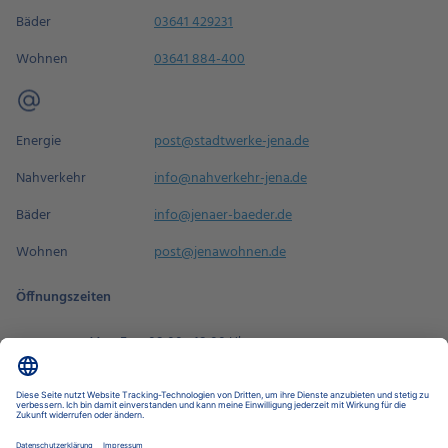
Bäder
03641 429231
Wohnen
03641 884-400
Energie
post@stadtwerke-jena.de
Nahverkehr
info@nahverkehr-jena.de
Bäder
info@jenaer-baeder.de
Wohnen
post@jenawohnen.de
Öffnungszeiten
Mo - Fr
08:00 - 18:00 Uhr
Sa
09:00 - 14:00 Uhr
Termin buchen