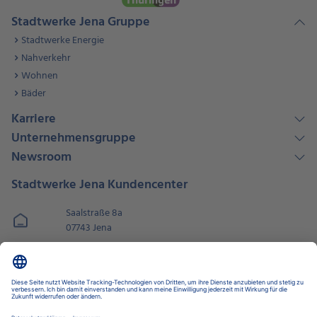
Stadtwerke Jena Gruppe
Stadtwerke Energie
Nahverkehr
Wohnen
Bäder
Karriere
Unternehmensgruppe
Newsroom
Stadtwerke Jena Kundencenter
Saalstraße 8a
07743 Jena
03641 688 - 913
fragen@stadtwerke-jena.de