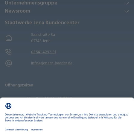
Unternehmensgruppe
Newsroom
Stadtwerke Jena Kundencenter
Saalstraße 8a
07743 Jena
03641 4292-31
info@jenaer-baeder.de
Öffnungszeiten
Mo - Fr
08:00 - 18:00 Uhr
Sa
09:00 - 14:00 Uhr
Termin buchen