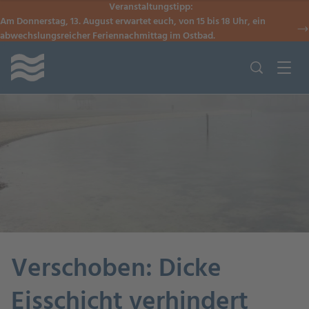
Veranstaltungstipp:
Am Donnerstag, 13. August erwartet euch, von 15 bis 18 Uhr, ein
abwechslungsreicher Feriennachmittag im Ostbad.
Verschoben: Dicke
Eisschicht verhindert