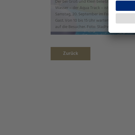
Der bei Groß und Klein beliebte Hindernispa
Wasser – der Aqua Track – ist zum Weltkind
Samstag, 20. September im Freizeitbad Gala
Gast. Von 10 bis 15 Uhr warten verschiedene
auf die Besucher. Foto: Stadtwerke Jena
Zurück