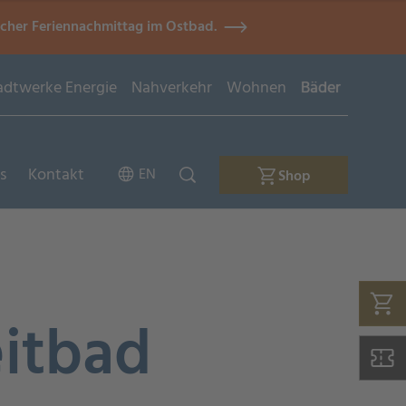
icher Feriennachmittag im Ostbad.
adtwerke Energie
Nahverkehr
Wohnen
Bäder
s
Kontakt
EN
Shop
eitbad