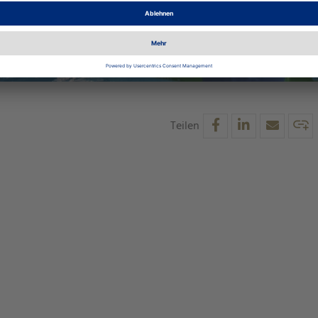
rcours im
ertag am
xSea zu
 Aktionen
Teilen