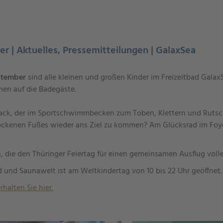
der | Aktuelles, Pressemitteilungen | GalaxSea
eptember
sind alle kleinen und großen Kinder im Freizeitbad Galax
nen auf die Badegäste.
rack, der im Sportschwimmbecken zum Toben, Klettern und Rutsche
ockenen Fußes wieder ans Ziel zu kommen? Am Glücksrad im Foy
en, die den Thüringer Feiertag für einen gemeinsamen Ausflug vol
d und Saunawelt ist am Weltkindertag von 10 bis 22 Uhr geöffnet
rhalten Sie hier.