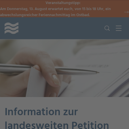
Veranstaltungstipp:
Am Donnerstag, 13. August erwartet euch, von 15 bis 18 Uhr, ein
abwechslungsreicher Feriennachmittag im Ostbad.
Information zur
landesweiten Petition