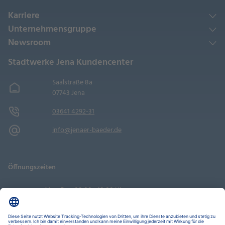
Karriere
Unternehmensgruppe
Newsroom
Stadtwerke Jena Kundencenter
Saalstraße 8a
07743 Jena
03641 4292-31
info@jenaer-baeder.de
Öffnungszeiten
Mo - Fr
08:00 - 18:00 Uhr
Sa
09:00 - 14:00 Uhr