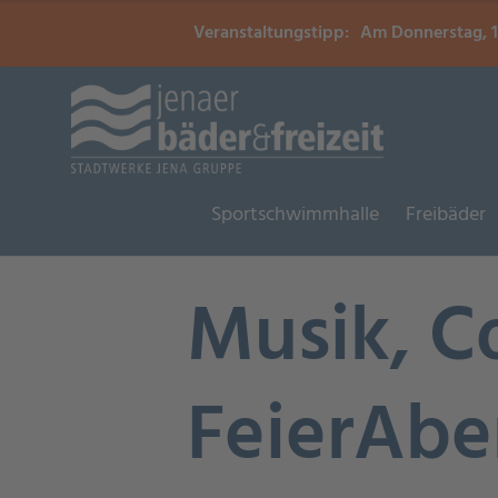
Veranstaltungstipp:
Am Donnerstag, 13
Sportschwimmhalle
Freibäder
Musik, Co
FeierAbe