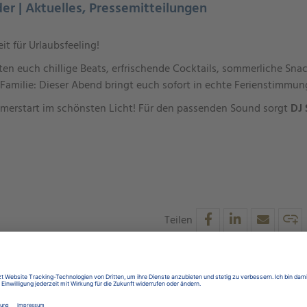
der | Aktuelles, Pressemitteilungen
it für Urlaubsfeeling!
ten euch chillige Beats, erfrischende Cocktails, sommerliche Sn
Familie: Dieser Abend bringt euch sofort in echte Ferienstimmun
merstart im schönsten Licht! Für den passenden Sound sorgt
DJ 
Teilen