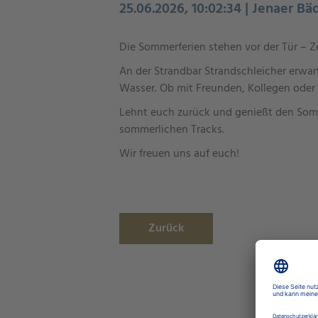
25.06.2026, 10:02:34 | Jenaer Bä
Die Sommerferien stehen vor der Tür – Ze
An der Strandbar Strandschleicher erwar
Wasser. Ob mit Freunden, Kollegen oder 
Lehnt euch zurück und genießt den Som
sommerlichen Tracks.
Wir freuen uns auf euch!
Zurück