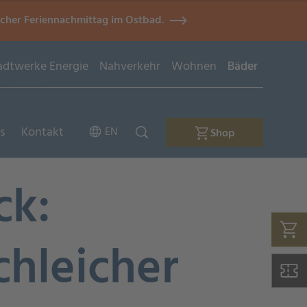
icher Feriennachmittag im Ostbad.
adtwerke Energie
Nahverkehr
Wohnen
Bäder
s
Kontakt
EN
Shop
ck:
hleicher