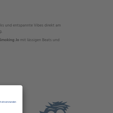
acks und entspannte Vibes direkt am
g.
Smoking Jo
mit lässigen Beats und