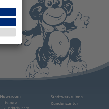
Newsroom
Stadtwerke Jena
Einkauf &
Kundencenter
Ausschreibungen