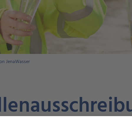
von JenaWasser
ellenausschrei