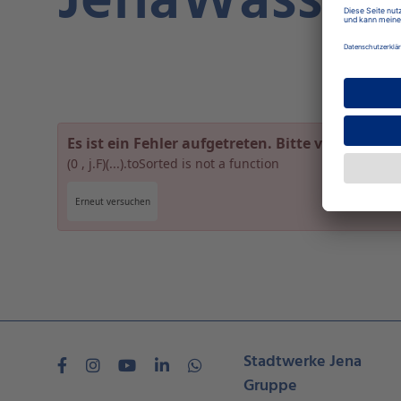
JenaWasser
Es ist ein Fehler aufgetreten. Bitte versuche es
(0 , j.F)(...).toSorted is not a function
Erneut versuchen
Stadtwerke Jena
Gruppe