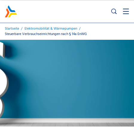
Startseite
Elektromobilität & Wärmepumpen
Steuerbare Verbrauchseinrichtungen nach § 14a EnWG