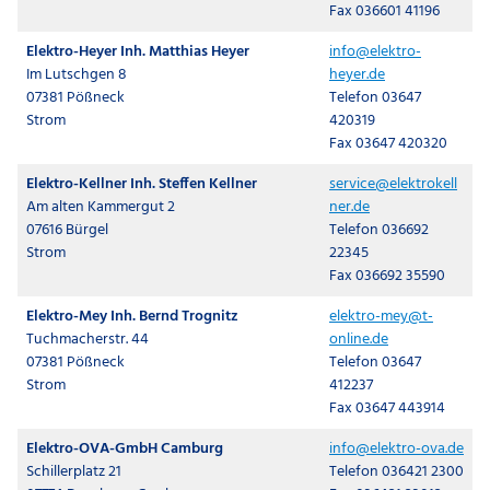
Fax 036601 41196
Elektro-Heyer Inh. Matthias Heyer
info@elektro-
Im Lutschgen 8
heyer.de
07381 Pößneck
Telefon 03647
Strom
420319
Fax 03647 420320
Elektro-Kellner Inh. Steffen Kellner
service@elektrokell
Am alten Kammergut 2
ner.de
07616 Bürgel
Telefon 036692
Strom
22345
Fax 036692 35590
Elektro-Mey Inh. Bernd Trognitz
elektro-mey@t-
Tuchmacherstr. 44
online.de
07381 Pößneck
Telefon 03647
Strom
412237
Fax 03647 443914
Elektro-OVA-GmbH Camburg
info@elektro-ova.de
Schillerplatz 21
Telefon 036421 2300