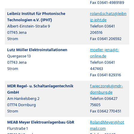
Fax 03641-4989189
Leibniz Institut für Photonische
roland.schatz@leibn
Technologien e.V. (IPHT)
iz-ipht.de
Albert-Einstein-Straße 9
Telefon 03641
07745 Jena
206516
Strom
Fax 03641 206592
Lutz Möller Elektroinstallationen
moeller-jena@t-
Quergasse 13
online.de
07743 Jena
Telefon 03641
Strom
447463
Fax 03641 829316
MDR Regel- u. Schaltanlagentechnik
f.wieczorek@mdr-
GmbH
dornburg.de
Am Hankelsberg 2
Telefon 036427
07774 Dornburg
75605
Strom
Fax 03642 770451
MEAB Meyer Elektroanlagenbau GbR
RolandMeyer@hot
Flurstraße 1
mail.com