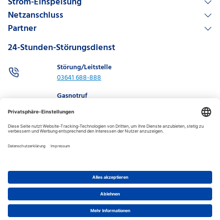
Strom-Einspeisung
Netzanschluss
Partner
24-Stunden-Störungsdienst
Störung/Leitstelle
03641 688-888
Gasnotruf
03641 688-886
0800 0688 886
Kontakt
Technischer Kundenservice
03641 688-560
Datenschutz-Einstellungen
Impressum
Datenschutz
Datenschutz allgemein
Barrierefreiheit
Disclaimer
LKsG