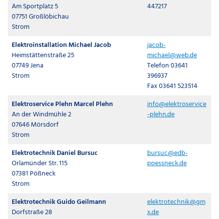
Am Sportplatz 5
447217
07751 Großlöbichau
Strom
Elektroinstallation Michael Jacob
jacob-
Heimstättenstraße 25
michael@web.de
07749 Jena
Telefon 03641
Strom
396937
Fax 03641 523514
Elektroservice Plehn Marcel Plehn
info@elektroservice
An der Windmühle 2
-plehn.de
07646 Mörsdorf
Strom
Elektrotechnik Daniel Bursuc
bursuc@edb-
Orlamünder Str. 115
poessneck.de
07381 Pößneck
Strom
Elektrotechnik Guido Geilmann
elektrotechnik@gm
Dorfstraße 28
x.de