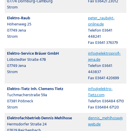
07774 Dornburg-Camburg
Fax 036421 23012
Strom
Elektro-Raub
peter_raub@t-
Höhenweg 25
online.de
07749 Jena
Telefon 03641
Strom
448241
Fax 03641 376379
Elektro-Service Bräuer GmbH
info@elektroprofi-
Löbstedter Straße 47B
jena.de
07749 Jena
Telefon 03641
Strom
443837
Fax 03641 420699
Elektro-Tietz Inh. Clemens Tietz
info@elektro-
Tuchmacherstraße 59a
Tietz.com
07381 Pößneck
Telefon 036484 6710
Strom
Fax 036484 67120
Elektrofachbetrieb Dennis Mehlhose
dennis_mehlhose@
Hermsdorfer Straße 24
web.de
07629 Reichenbach