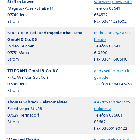
Steffen Löwer
s.loewer@loewer.de
Magnus-Poser-Straße 14
Telefon 03641
07749 Jena
664522
Strom
Fax 03641 231002
STREICHER Tief- und Ingenieurbau Jena
mirko.endler@streic
GmbH & Co. KG
her.de
In den Teichen 2
Telefon 03641
07751 Maua
610300
Strom
Fax 03641 6105110
TELEGANT GmbH & Co. KG
andy.seifferth@tele
Fritz-Winkler-Straße 8
gant.de
07749 Jena
Telefon 03641 46750
Strom
Thomas Schreck Elektromeister
elektro-schreck@t-
Eisenberger Str. 58
online.de
07629 Hermsdorf
Telefon 036601
Strom
83682
Fax 036601 90422