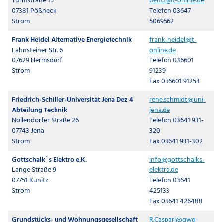
Turmstraße 15
bentz@t-online.de
07381 Pößneck
Telefon 03647
Strom
5069562
Frank Heidel Alternative Energietechnik
frank-heidel@t-
Lahnsteiner Str. 6
online.de
07629 Hermsdorf
Telefon 036601
Strom
91239
Fax 036601 91253
Friedrich-Schiller-Universität Jena Dez 4
rene.schmidt@uni-
Abteilung Technik
jena.de
Nollendorfer Straße 26
Telefon 03641 931-
07743 Jena
320
Strom
Fax 03641 931-302
Gottschalk`s Elektro e.K.
info@gottschalks-
Lange Straße 9
elektro.de
07751 Kunitz
Telefon 03641
Strom
425133
Fax 03641 426488
Grundstücks- und Wohnungsgesellschaft
R.Caspari@gwg-