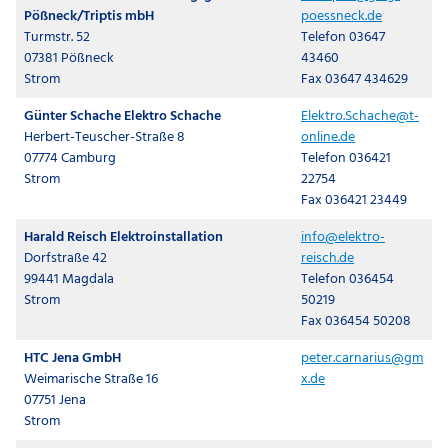
Pößneck/Triptis mbH
poessneck.de
Turmstr. 52
Telefon 03647
07381 Pößneck
43460
Strom
Fax 03647 434629
Günter Schache Elektro Schache
Elektro.Schache@t-
Herbert-Teuscher-Straße 8
online.de
07774 Camburg
Telefon 036421
Strom
22754
Fax 036421 23449
Harald Reisch Elektroinstallation
info@elektro-
Dorfstraße 42
reisch.de
99441 Magdala
Telefon 036454
Strom
50219
Fax 036454 50208
HTC Jena GmbH
peter.carnarius@gm
Weimarische Straße 16
x.de
07751 Jena
Strom