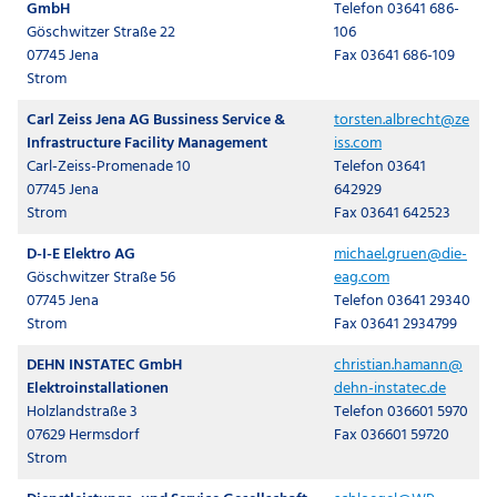
GmbH
Telefon 03641 686-
Göschwitzer Straße 22
106
07745 Jena
Fax 03641 686-109
Strom
Carl Zeiss Jena AG Bussiness Service &
torsten.albrecht@ze
Infrastructure Facility Management
iss.com
Carl-Zeiss-Promenade 10
Telefon 03641
07745 Jena
642929
Strom
Fax 03641 642523
D-I-E Elektro AG
michael.gruen@die-
Göschwitzer Straße 56
eag.com
07745 Jena
Telefon 03641 29340
Strom
Fax 03641 2934799
DEHN INSTATEC GmbH
christian.hamann@
Elektroinstallationen
dehn-instatec.de
Holzlandstraße 3
Telefon 036601 5970
07629 Hermsdorf
Fax 036601 59720
Strom