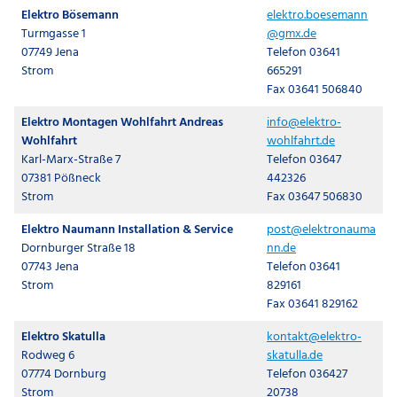
Elektro Bösemann
elektro.boesemann
Turmgasse 1
@gmx.de
07749 Jena
Telefon 03641
Strom
665291
Fax 03641 506840
Elektro Montagen Wohlfahrt Andreas
info@elektro-
Wohlfahrt
wohlfahrt.de
Karl-Marx-Straße 7
Telefon 03647
07381 Pößneck
442326
Strom
Fax 03647 506830
Elektro Naumann Installation & Service
post@elektronauma
Dornburger Straße 18
nn.de
07743 Jena
Telefon 03641
Strom
829161
Fax 03641 829162
Elektro Skatulla
kontakt@elektro-
Rodweg 6
skatulla.de
07774 Dornburg
Telefon 036427
Strom
20738