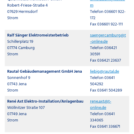
Robert-Friese-Straße 4
m
07629 Hermsdorf
Telefon 036601 922-
Strom
172
Fax 036601 922-111
Ralf Sänger Elektromeisterbetrieb
saengercamburg@t
Schillerplatz 19
-online.de
07774 Camburg
Telefon 036421
Strom
30591
Fax 036421 23637
Rautal Gebäudemanagement GmbH Jena
liebig@rautal.de
Sonnenhof 9
Telefon 03641
07743 Jena
504292
Strom
Fax 03641 504289
René Axt Elektro-Installation/Anlagenbau
rene.axt@t-
Wöllnitzer Straße 107
online.de
07749 Jena
Telefon 03641
Strom
334065
Fax 03641 336671