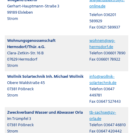
Wiegand Elekrto
wiegand.elektro@t-
Gerhart-Hauptmann-Straße 3
online.de
99189 Elxleben
Telefon 036201
Strom
589929
Fax 03621 589937
Wohnungsgenossenschaft
wohnen@wg-
Hermsdorf/Thür. e.G.
hermsdorf.de
Clara-Zetkin-Str. 16 B
Telefon 036601 7890
07629 Hermsdorf
Fax 036601 78922
Strom
Wollnik Solartechnik Inh. Michael Wollnik
info@wollnik-
Obere Waldstraße 45
solartechnik.de
07381 Pößneck
Telefon 03647
Strom
449781
Fax 03647 527443
Zweckverband Wasser und Abwasser Orla
tb-sachse@zv-
Im Trümpfel 3
orla.de
07381 Pößneck
Telefon 03647 46810
Strom
Fax 03647 420442