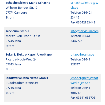
Schache Elektro Mario Schache
schache.elektro@w
Wilhelm-Bender-Str. 19
eb.de
07774 Camburg
Telefon 036421
Strom
23449
Fax 036421 23449
servicum GmbH
info@servicum.com
Moritz- von- Rohr- Str. 1a
Telefon 03641
07745 Jena
5447722
Strom
Solar & Elektro Kapell Uwe Kapell
uKapell@gmx.de
Ricarda-Huch-Weg 24
Telefon 03641
07743 Jena
221747
Strom
Stadtwerke Jena Netze GmbH
jens.bergner@stadt
Rudolstädter Straße 39
werke-jena.de
07745 Jena
Telefon 03641
Strom
688747
Fax 03641 688705