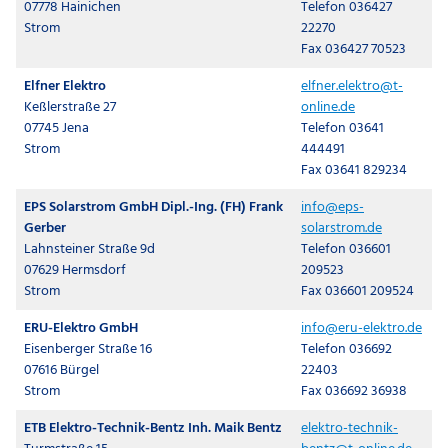
07778 Hainichen
Telefon 036427
Strom
22270
Fax 036427 70523
Elfner Elektro
elfner.elektro@t-
Keßlerstraße 27
online.de
07745 Jena
Telefon 03641
Strom
444491
Fax 03641 829234
EPS Solarstrom GmbH Dipl.-Ing. (FH) Frank
info@eps-
Gerber
solarstrom.de
Lahnsteiner Straße 9d
Telefon 036601
07629 Hermsdorf
209523
Strom
Fax 036601 209524
ERU-Elektro GmbH
info@eru-elektro.de
Eisenberger Straße 16
Telefon 036692
07616 Bürgel
22403
Strom
Fax 036692 36938
ETB Elektro-Technik-Bentz Inh. Maik Bentz
elektro-technik-