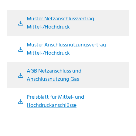
Muster Netzanschlussvertrag
file_download
Mittel-/Hochdruck
Muster Anschlussnutzungsvertrag
file_download
Mittel-/Hochdruck
AGB Netzanschluss und
file_download
Anschlussnutzung Gas
Preisblatt für Mittel- und
file_download
Hochdruckanschlüsse