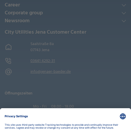
Career
Corporate group
Newsroom
City Utilities Jena Customer Center
Saalstraße 8a
07743 Jena
03641 4292-31
info@jenaer-baeder.de
Öffnungszeiten
Mo - Fri
08:00 - 18:00
Sa
09:00 - 14:00