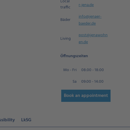
Local
r-jena.de
traffic
info@jenaer-
Bäder
baeder.de
post@jenawohn
Living
en.de
Öffnungszeiten
Mo - Fri
08:00 - 18:00
Sa
09:00 - 14:00
Book an appointment
sibility
LkSG