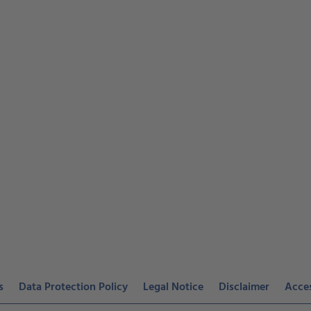
s
Data Protection Policy
Legal Notice
Disclaimer
Acces