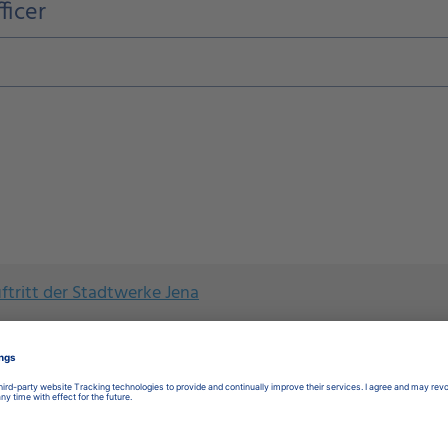
ficer
ftritt der Stadtwerke Jena
tadtwerke Energie Jena-Pößneck
naer Nahverkehrs