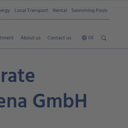
ergy
Local Transport
Rental
Swimming Pools
tment
About us
Contact us
DE
orate
Jena GmbH