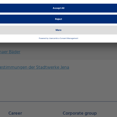
 Verkehrsgesellschaft
Daten
naer Bäder
estimmungen der Stadtwerke Jena
Career
Corporate group