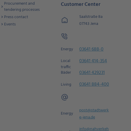
Procurement and
Customer Center
tendering processes
Saalstraße 8a
Press contact
07743 Jena
Events
03641 688-0
Energy
03641 414-354
Local
traffic
03641 429231
Bäder
03641 884-400
Living
post@stadtwerk
Energy
e-jena.de
info@nahverkeh