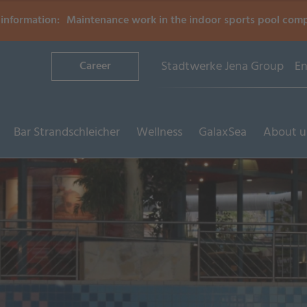
information:
Maintenance work in the indoor sports pool com
Stadtwerke Jena Group
En
Career
Bar Strandschleicher
Wellness
GalaxSea
About u