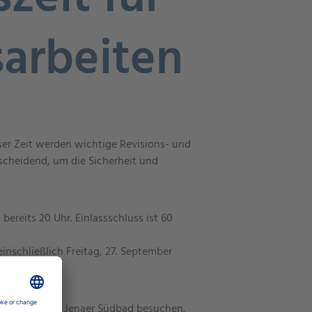
arbeiten
ser Zeit werden wichtige Revisions- und
scheidend, um die Sicherheit und
ereits 20 Uhr. Einlassschluss ist 60
nschließlich Freitag, 27. September
der auch das Jenaer Südbad besuchen.