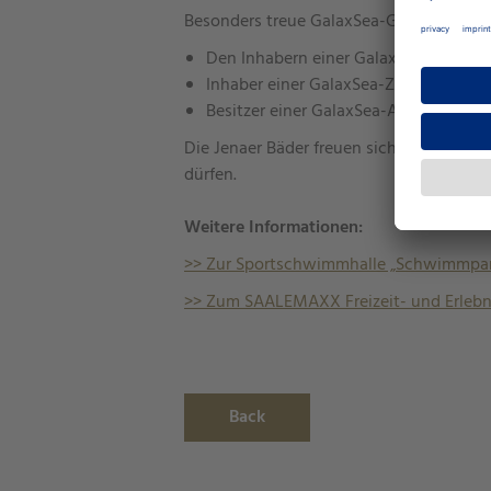
Besonders treue GalaxSea-Gäste können
Den Inhabern einer GalaxSea-Abokart
Inhaber einer GalaxSea-Zehnerkarte 
Besitzer einer GalaxSea-Abokarte erha
Die Jenaer Bäder freuen sich darauf, ih
dürfen.
Weitere Informationen:
>> Zur Sportschwimmhalle „Schwimmpar
>> Zum SAALEMAXX Freizeit- und Erleb
Back