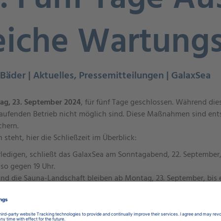
iche Wartungs
r Bäder | Aktuelles, Pressemitteilungen | GalaxSea
ag, 23. September 2024
, für fünf Tage geschlossen. Während die
laufenden Betrieb nicht möglich sind. Diese Maßnahmen sind ent
ichern.
steht, hier die Schließzeit im Überblick:
ledigen, schließt das GalaxSea am Sonntagabend, 22. September, b
lso gegen 19 Uhr.
nd die Sauna-Landschaft bleiben ab Montag, 23. September, bis ei
s GalaxSea wieder regulär.
mbegeisterte die Sportschwimmhalle „Schwimmparadies Jena“ o