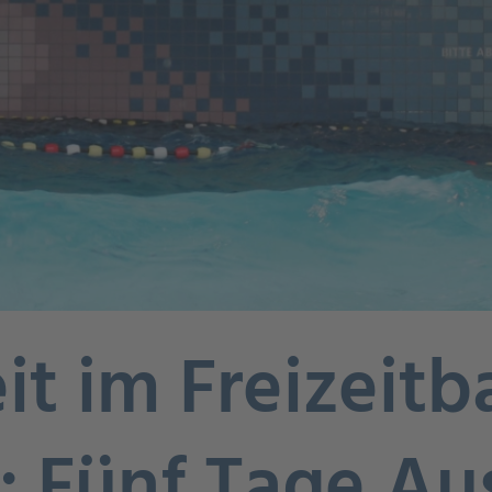
it im Freizeitb
 Fünf Tage Aus