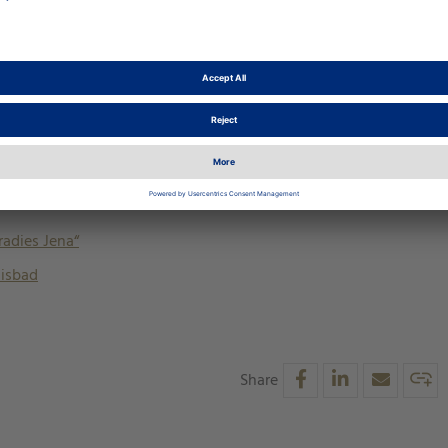
 folgende Aktionen nutzen:
e wird ermöglicht, die Sportschwimmhalle „Schwimmparadies Je
erhalten ebenfalls Zugang zur Sportschwimmhalle „Schwimmparad
lten freien Eintritt in das Freizeit- und Erlebnisbad SAALEMAXX 
re Gäste nach Abschluss der Arbeiten am
Samstag, 28. September 
adies Jena“
nisbad
Share