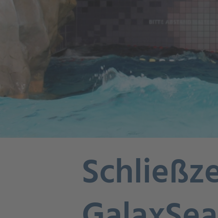
Schließze
GalaxSea: