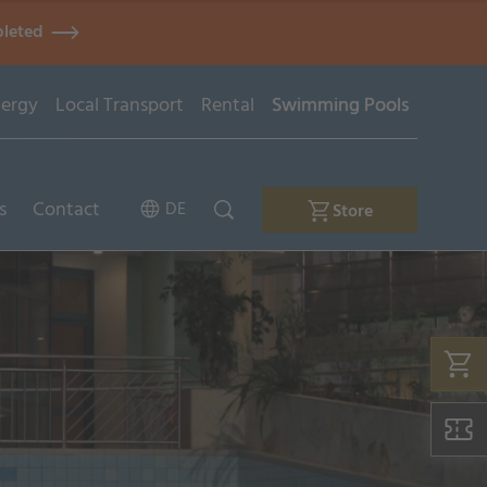
pleted
ergy
Local Transport
Rental
Swimming Pools
s
Contact
DE
Store