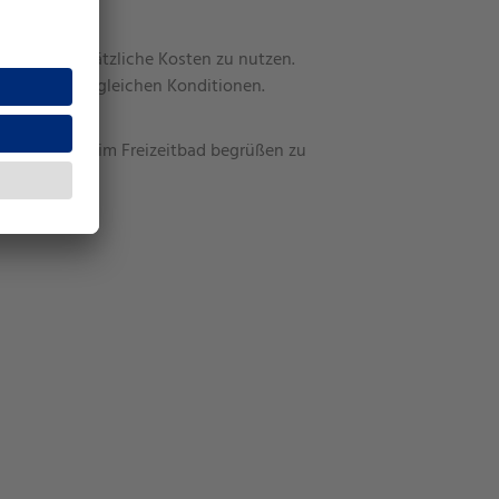
na“ ohne zusätzliche Kosten zu nutzen.
ies Jena“ zu gleichen Konditionen.
in Rudolstadt.
2024,
wieder im Freizeitbad begrüßen zu