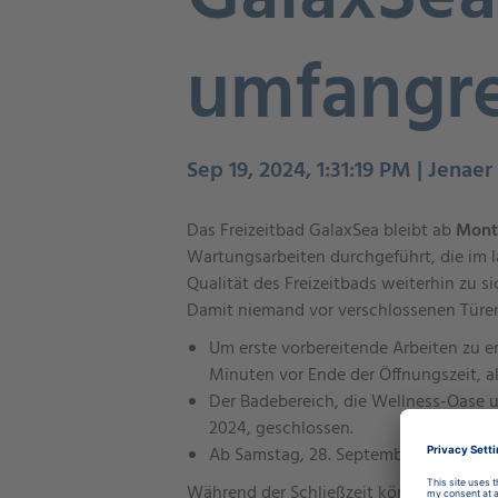
umfangre
Sep 19, 2024, 1:31:19 PM | Jenae
Das Freizeitbad GalaxSea bleibt ab
Mont
Wartungsarbeiten durchgeführt, die im 
Qualität des Freizeitbads weiterhin zu s
Damit niemand vor verschlossenen Türen 
Um erste vorbereitende Arbeiten zu er
Minuten vor Ende der Öffnungszeit, a
Der Badebereich, die Wellness-Oase u
2024, geschlossen.
Ab Samstag, 28. September, öffnet da
Während der Schließzeit können Schwim