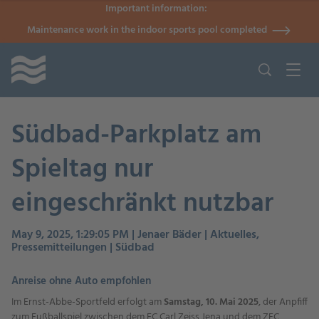
Important information:
Maintenance work in the indoor sports pool completed
Südbad-Parkplatz am
Spieltag nur
eingeschränkt nutzbar
May 9, 2025, 1:29:05 PM | Jenaer Bäder | Aktuelles,
Pressemitteilungen | Südbad
Anreise ohne Auto empfohlen
Im Ernst-Abbe-Sportfeld erfolgt am
Samstag, 10. Mai 2025
, der Anpfiff
zum Fußballspiel zwischen dem FC Carl Zeiss Jena und dem ZFC