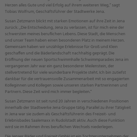
Herzen alles Gute und viel Erfolg auf ihrem weiteren Weg,“ sagt
Tobias Wolfrum, Geschäftsführer der Stadtwerke Jena.
Susan Zetzmann blickt mit starken Emotionen auf ihre Zeit in Jena
zurück: „Die Entscheidung, Jena zu verlassen, ist für mich eine der
schwersten meines beruflichen Lebens. Diese Stadt, die Menschen
und unser Team haben einen besonderen Platz in meinem Herzen.
Gemeinsam haben wir unzählige Erlebnisse für Groß und Klein
geschaffen und die Bäderlandschaft nachhaltig geprägt. Die
Eröffnung der neuen Sportschwimmhalle Schwimmparadies Jena im
vergangenen Jahr war ein ganz besonderer Meilenstein, der
stellvertretend für viele wunderbare Projekte steht. Ich bin zutiefst
dankbar für die vertrauensvolle Zusammenarbeit mit so engagierten
Kolleginnen und Kollegen sowie unseren starken Partnerinnen und
Partnern. Diese Zeit wird mich immer begleiten.“
Susan Zetzmann ist seit rund 20 Jahren in verschiedenen Positionen
innerhalb der Stadtwerke Jena Gruppe tätig. Parallel zu ihrer Tätigkeit
in Jena war sie zudem als Geschäftsführerin des Freizeit- und
Erlebnisbades Saalemaxx in Rudolstadt aktiv. Auch diese Funktion
wird sie im Rahmen ihres beruflichen Wechsels niederlegen.
Die Jenaer Bäder und Freizeit GmbH ist ein Tochterunternehmen der