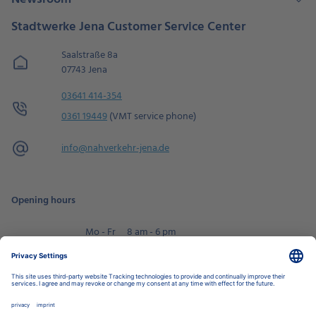
Stadtwerke Jena Customer Service Center
Saalstraße 8a
07743 Jena
03641 414-354
0361 19449
(VMT service phone)
info@
nahverkehr-jena.de
Opening hours
Mo - Fr
8 am - 6 pm
Sa
9 am - 2 pm
Book an appointment