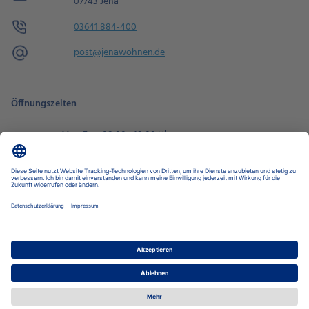
07743 Jena
03641 884-400
post@jenawohnen.de
Öffnungszeiten
Mo - Fr
08:00 - 18:00 Uhr
Sa
09:00 - 14:00 Uhr
Termin buchen
Datenschutz-Einstellungen
Datenschutz
Impressum
Disclaimer
Barrierefreiheit
LkSG
Stadtwerke Jena Gruppe
Stadtwerke Energie
Nahverkehr
Wohnen
Bäder