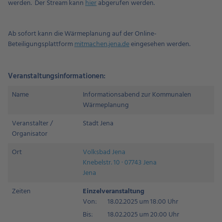
werden. Der Stream kann
hier
abgerufen werden.
Ab sofort kann die Wärmeplanung auf der Online-
Beteiligungsplattform
mitmachen.jena.de
eingesehen werden.
Veranstaltungsinformationen:
Name
Informationsabend zur Kommunalen
Wärmeplanung
Veranstalter /
Stadt Jena
Organisator
Ort
Volksbad Jena
Knebelstr. 10 · 07743 Jena
Jena
Zeiten
Einzelveranstaltung
Von:
18.02.2025 um 18:00 Uhr
Bis:
18.02.2025 um 20:00 Uhr