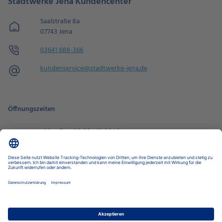
Stadtwerke Jena Kundencenter
Saalstraße 8a
07743 Jena
03641 688-366
kundenservice@​stadtwerke-jena.de
Öffnungszeiten
Mo - Fr
08:00 - 18:00 Uhr
Sa
09:00 - 14:00 Uhr
Zur Terminbuchung
Datenschutz-Einstellungen
Datenschutz
Impressum
Disclaimer
Barrierefreiheit
LkSG