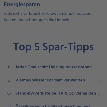
Energiesparen
Jede nicht verbrauchte Kilowattstunde reduziert
Kosten und schont auch die Umwelt.
Top 5 Spar-Tipps
Jedes Grad zählt: Heizung runter drehen
airwave
Warmes Wasser sparsam verwenden
water_drop
Stand-by-Verluste bei TV & Co. vermeiden
power_rounded
Öko-Programm für Waschmaschine und
nest_eco_leaf