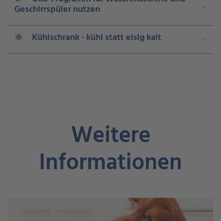
Geschirrspüler nutzen
Kühlschrank - kühl statt eisig kalt
ac_unit
Weitere
Informationen