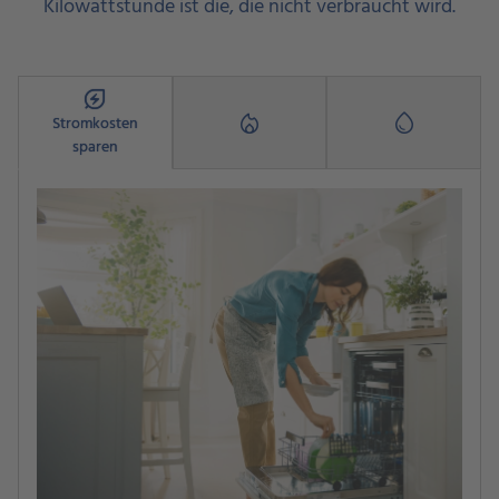
Kilowattstunde ist die, die nicht verbraucht wird.
Energy_Savings_Leaf
mode_heat
water_drop
Stromkosten
sparen