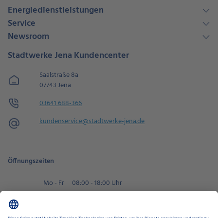
Energiedienstleistungen
Service
Newsroom
Stadtwerke Jena Kundencenter
Saalstraße 8a
07743 Jena
03641 688-366
kundenservice@​stadtwerke-jena.de
Öffnungszeiten
Mo - Fr
08:00 - 18:00 Uhr
Sa
09:00 - 14:00 Uhr