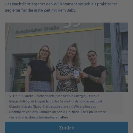
Das Nachtlicht ergänzt den Willkommensbesuch als praktischer
Begleiter für die erste Zeit mit dem Baby.
V. l. n. r.: Claudia Reichenbach (Stadtwerke Energie), Karolin
Bengsch-Rögner (Jugendamt des Saale-Holzland-Kreises) und
Claudia Kubatz (Baby-Erstbesuchsdienst KiWi) stellen das
Nachtlicht vor, das Familien im Saale-Holzland-Kreis im Rahmen
des Baby-Erstbesuchsdienstes erhalten.
Zurück