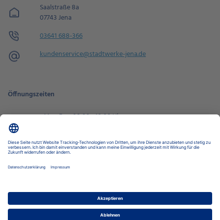
Saalstraße 8a
07743 Jena
03641 688-366
kundenservice@​stadtwerke-jena.de
Öffnungszeiten
Mo - Fr
08:00 - 18:00 Uhr
Sa
09:00 - 14:00 Uhr
Zur Terminbuchung
Datenschutz-Einstellungen
Datenschutz
Impressum
Disclaimer
Barrierefreiheit
LkSG
Stadtwerke Jena Gruppe
Stadtwerke Energie
Nahverkehr