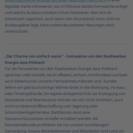
www.stadtwerke-jena.de/fernwaermeausbau-poessneck
in einer
digitalen Karte informieren, wo in Pößneck bereits Fernwärme anliegt
und welche Ausbauvorhaben schon feststehen. Wer sich als
Interessent registriert, auch wenn sein Grundstück noch nicht im
Ausbaugebiet liegt, kann zudem die weiteren Planungen aktiv
unterstützen.
„Der Charme von einfach warm“ - Fernwärme von den Stadtwerken
Energie Jena-Pößneck
Für die Fernwärme von den Stadtwerken Energie Jena-Pößneck
sprechen viele Vorteile. Sie ist effizient, einfach, komfortabel und bald
auch klimaneutral. Unseren Fernwärmekundinnen und -kunden
liefern wir gebrauchsfertige Wärme direkt in die Wohnung, ins Haus
oder Firmengebäude. Um eigene Anlagentechnik zur Erzeugung von
Heizwärme und Warmwasser müssen sie sich nicht kümmern, auch
nicht um Brennstoffbeschaffung und -lagerung oder
Schornsteinfegertermine. Stattdessen muss eine
Hausanschlussstation im Keller installiert werden. Als
Fernwärmekunde profitieren Sie von unserer zuverlässigen
Versorgung. Unsere Mitarbeiterinnen und Mitarbeiter sind rund um