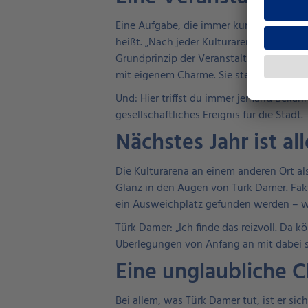
Eine Aufgabe, die immer kurz nach der Ku
heißt. „Nach jeder Kulturarena drehen w
Grundprinzip der Veranstaltung – und da 
mit eigenem Charme. Sie steht für Konze
Und: Hier triffst du immer jemand Bekan
gesellschaftliches Ereignis für die Stadt.
Nächstes Jahr ist al
Die Kulturarena an einem anderen Ort als
Glanz in den Augen von Türk Damer. Fakt
ein Ausweichplatz gefunden werden – wa
Türk Damer: „Ich finde das reizvoll. Da k
Überlegungen von Anfang an mit dabei sin
Eine unglaubliche C
Bei allem, was Türk Damer tut, ist er si