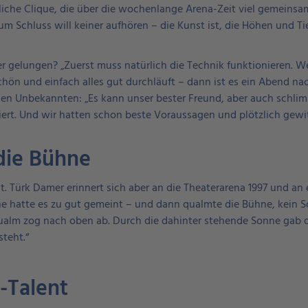
aubliche Clique, die über die wochenlange Arena-Zeit viel gemei
um Schluss will keiner aufhören – die Kunst ist, die Höhen und
r gelungen? „Zuerst muss natürlich die Technik funktionieren.
schön und einfach alles gut durchläuft – dann ist es ein Abend 
ielen Unbekannten: „Es kann unser bester Freund, aber auch schli
rt. Und wir hatten schon beste Voraussagen und plötzlich gewit
die Bühne
t. Türk Damer erinnert sich aber an die Theaterarena 1997 und an 
 hatte es zu gut gemeint – und dann qualmte die Bühne, kein S
alm zog nach oben ab. Durch die dahinter stehende Sonne gab da
teht.“
k-Talent