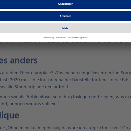
lturarena ansteht, ist, auszuwerten, was gut gelaufen ist und ab
ir an kleinen Stellschrauben, um sie durch unsere Erfahrungen ei
ist er sich mit dem gesamten Arena-Team einig – rüttelt keiner: 
rte, die erschwinglich sind. Sie bietet immer wieder musikalis
ntes zum Schwatzen.“ Damit ist die Kulturarena für Türk Damer ei
les anders
 auf dem Theatervorplatz? Was manch eingefleischtem Fan Sorgenfa
 ist: 2020 muss die Kulturarena der Baustelle für Jenas neue Bi
s alle Standardpläne neu aufrollt.
önnen wir als Problemlöser so richtig loslegen und zeigen, was in u
d, bringen wir uns voll ein.“
lique
cher: „Ohne mein Team geht nix, da wäre ich aufgeschmissen.“ Ob 