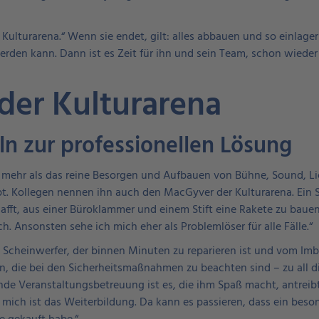
r Kulturarena.“ Wenn sie endet, gilt: alles abbauen und so einlag
erden kann. Dann ist es Zeit für ihn und sein Team, schon wieder
der Kulturarena
ln zur professionellen Lösung
 mehr als das reine Besorgen und Aufbauen von Bühne, Sound, Lic
ept. Kollegen nennen ihn auch den MacGyver der Kulturarena. Ein
chafft, aus einer Büroklammer und einem Stift eine Rakete zu baue
h. Ansonsten sehe ich mich eher als Problemlöser für alle Fälle.“
Scheinwerfer, der binnen Minuten zu reparieren ist und vom Im
agen, die bei den Sicherheitsmaßnahmen zu beachten sind – zu all
de Veranstaltungsbetreuung ist es, die ihm Spaß macht, antreibt 
 mich ist das Weiterbildung. Da kann es passieren, dass ein beso