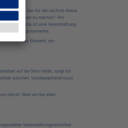
zuleiten, was das für die nächste Arena
n bisschen besser zu machen.“ Am
„Die Kulturarena ist eine Veranstaltung
che Überraschungsmomente.
n verbindendes Element, ein
lten auf die Stirn treibt, sorgt für
bliothek weichen. Vorübergehend muss
ns steckt. Weil wir bei allen
angestellter Veranstaltungstechniker