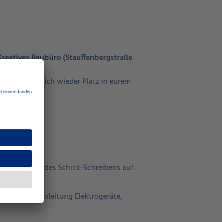
Kreatives Baubüro (Stauffenbergstraße
ufen könnt.
 schafft endlich wieder Platz in eurem
 mit angeben:
ernt die Tricks des Schick-Schreibens auf
er schlauer Anleitung Elektrogeräte,