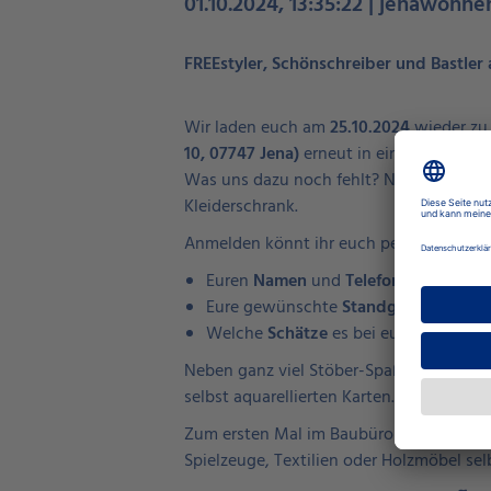
01.10.2024, 13:35:22 | jenawohne
FREEstyler, Schönschreiber und Bastler 
Wir laden euch am
25.10.2024
wieder zu
10, 07747 Jena)
erneut in ein Stöber-Para
Was uns dazu noch fehlt? Na, ihr und eur
Kleiderschrank.
Anmelden könnt ihr euch per Mail unter
Euren
Namen
und
Telefonnummer
Eure gewünschte
Standgröße
Welche
Schätze
es bei euch am Stand
Neben ganz viel Stöber-Spaß gibt's dies
selbst aquarellierten Karten.
Zum ersten Mal im Baubüro dabei: das
R
Spielzeuge, Textilien oder Holzmöbel sel