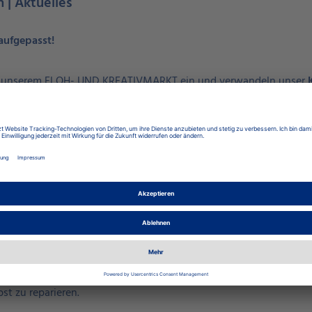
n | Aktuelles
aufgepasst!
 unserem FLOH- UND KREATIVMARKT ein und verwandeln unser
dies, in dem ihr allerlei Schönes & Kreatives ergattern und verka
e Schätze natürlich! Seid mit einem kostenfreien Stand dabei und
post@jenafreestyle.de
. Bitte folgende Infos in eurer Email direkt
 zu kaufen gibt
mal einen kostenfreien
Aquarellmalereikurs mit Handlettering
: l
eparier-Café
: Bastler können Kaputtes mitbringen und lernen unt
bst zu reparieren.