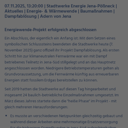
07.11.2025, 13:20:00 | Stadtwerke Energie Jena-Pößneck |
Aktuelles | Energie- & Wärmewende | Baumaßnahmen |
Dampfablösung | Adern von Jena
Energiewende-Projekt erfolgreich abgeschlossen
Ein Abschluss, der eigentlich ein Anfang ist: Mit dem Setzen eines
symbolischen Schlusssteins beendeten die Stadtwerke heute (7.
November 2025) ganz offiziell ihr Projekt Dampfablösung. Als ersten
Schritt hin zur klimaneutralen Fernwärme war ein mit Dampf
betriebenes Teilnetz in Jena-Süd stillgelegt und an das Hauptnetz
angeschlossen worden. Niedrigere Betriebstemperaturen gelten als
Grundvoraussetzung, um die Fernwärme künftig aus erneuerbaren
Energien statt fossilem Erdgas bereitstellen zu können.
Seit 2019 hatten die Stadtwerke auf diesen Tag hingearbeitet und
insgesamt 24 baulich-betriebliche Einzelmaßnahmen umgesetzt. Im
März dieses Jahres startete dann die "heiße Phase" im Projekt - mit
gleich mehreren Herausforderungen:
Es musste an verschiedenen Netzpunkten gleichzeitig gebaut und
während dieser Arbeiten eine mehrmonatige Ersatzversorgung