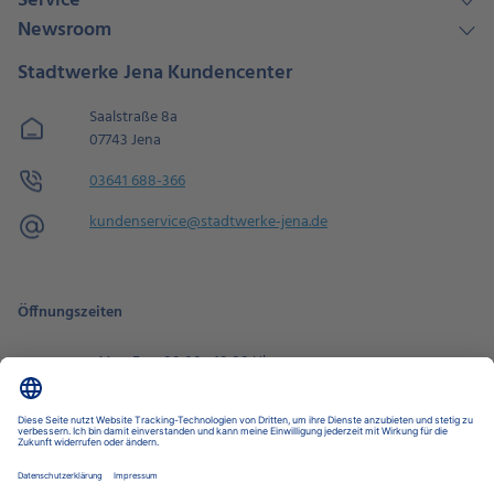
Service
Newsroom
Stadtwerke Jena Kundencenter
Saalstraße 8a
07743 Jena
03641 688-366
kundenservice@​stadtwerke-jena.de
Öffnungszeiten
Mo - Fr
08:00 - 18:00 Uhr
Sa
09:00 - 14:00 Uhr
Zur Terminbuchung