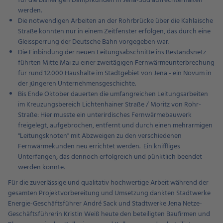
für die bisherigen Dampfkunden in Jena-Süd aufrechterhalten
werden.
Die notwendigen Arbeiten an der Rohrbrücke über die Kahlaische
Straße konnten nur in einem Zeitfenster erfolgen, das durch eine
Gleissperrung der Deutsche Bahn vorgegeben war.
Die Einbindung der neuen Leitungsabschnitte ins Bestandsnetz
führten Mitte Mai zu einer zweitägigen Fernwärmeunterbrechung
für rund 12.000 Haushalte im Stadtgebiet von Jena - ein Novum in
der jüngeren Unternehmensgeschichte.
Bis Ende Oktober dauerten die umfangreichen Leitungsarbeiten
im Kreuzungsbereich Lichtenhainer Straße / Moritz von Rohr-
Straße: Hier musste ein unterirdisches Fernwärmebauwerk
freigelegt, aufgebrochen, entfernt und durch einen mehrarmigen
"Leitungsknoten" mit Abzweigen zu den verschiedenen
Fernwärmekunden neu errichtet werden. Ein kniffliges
Unterfangen, das dennoch erfolgreich und pünktlich beendet
werden konnte.
Für die zuverlässige und qualitativ hochwertige Arbeit während der
gesamten Projektvorbereitung und Umsetzung dankten Stadtwerke
Energie-Geschäftsführer André Sack und Stadtwerke Jena Netze-
Geschäftsführerin Kristin Weiß heute den beteiligten Baufirmen und