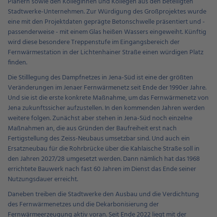
Planern sowie den Kolleginnen und Kollegen aus den beteiligten
Stadtwerke-Unternehmen. Zur Würdigung des Großprojektes wurde
eine mit den Projektdaten geprägte Betonschwelle präsentiert und -
passenderweise - mit einem Glas heißen Wassers eingeweiht. Künftig
wird diese besondere Treppenstufe im Eingangsbereich der
Fernwärmestation in der Lichtenhainer Straße einen würdigen Platz
finden.
Die Stilllegung des Dampfnetzes in Jena-Süd ist eine der größten
Veränderungen im Jenaer Fernwärmenetz seit Ende der 1990er Jahre.
Und sie ist die erste konkrete Maßnahme, um das Fernwärmenetz von
Jena zukunftssicher aufzustellen. In den kommenden Jahren werden
weitere folgen. Zunächst aber stehen in Jena-Süd noch einzelne
Maßnahmen an, die aus Gründen der Baufreiheit erst nach
Fertigstellung des Zeiss-Neubaus umsetzbar sind. Und auch ein
Ersatzneubau für die Rohrbrücke über die Kahlaische Straße soll in
den Jahren 2027/28 umgesetzt werden. Dann nämlich hat das 1968
errichtete Bauwerk nach fast 60 Jahren im Dienst das Ende seiner
Nutzungsdauer erreicht.
Daneben treiben die Stadtwerke den Ausbau und die Verdichtung
des Fernwärmenetzes und die Dekarbonisierung der
Fernwärmeerzeugung aktiv voran. Seit Ende 2022 liegt mit der