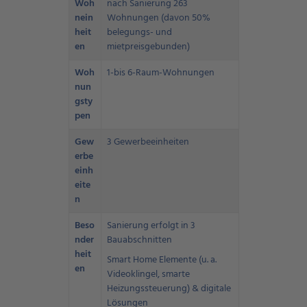
Woh
nach Sanierung 263
nein
Wohnungen (davon 50%
heit
belegungs- und
en
mietpreisgebunden)
Woh
1-bis 6-Raum-Wohnungen
nun
gsty
pen
Gew
3 Gewerbeeinheiten
erbe
einh
eite
n
Beso
Sanierung erfolgt in 3
nder
Bauabschnitten
heit
Smart Home Elemente (u. a.
en
Videoklingel, smarte
Heizungssteuerung) & digitale
Lösungen