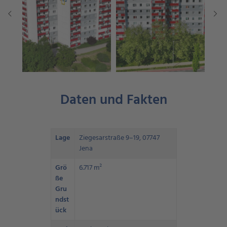
Daten und Fakten
Lage
Ziegesarstraße 9–19, 07747
Jena
Grö
6.717 m²
ße
Gru
ndst
ück