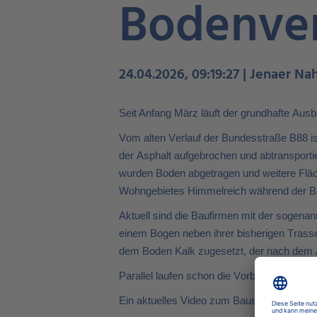
Bodenver
24.04.2026, 09:19:27 | Jenaer Na
Seit Anfang März läuft der grundhafte Aus
Vom alten Verlauf der Bundesstraße B88 is
der Asphalt aufgebrochen und abtransporti
wurden Boden abgetragen und weitere Fläc
Wohngebietes Himmelreich während der Ba
Aktuell sind die Baufirmen mit der sogena
einem Bogen neben ihrer bisherigen Trasse 
dem Boden Kalk zugesetzt, der nach dem A
Parallel laufen schon die Vorbereitungen 
Ein aktuelles Video zum Baustand am Him