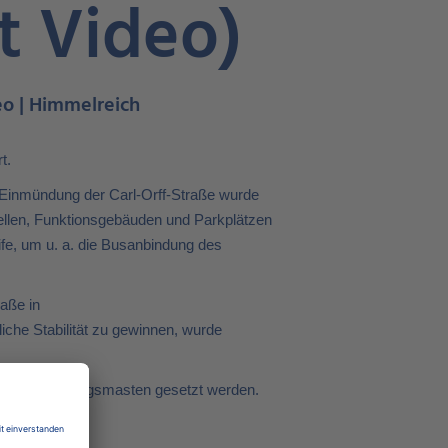
t Video)
deo | Himmelreich
rt.
n Einmündung der Carl-Orff-Straße wurde
tellen, Funktionsgebäuden und Parkplätzen
fe, um u. a. die Busanbindung des
aße in
iche Stabilität zu gewinnen, wurde
 die Oberleitungsmasten gesetzt werden.