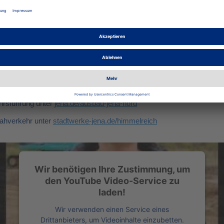
raße ist eine Gemeinschaftsmaßnahme der Stadt Jena, des Kommun
 Neben der Verlängerung der Straßenbahntrasse bis ins Himmelrei
n erneuert. Ziel ist die nachhaltige Verbesserung der Mobilität und d
 sollen in fünf Bauabschnitten bis Juni 2029 abgeschlossen sein. D
oßteil der Kosten kann über Fördergelder von Bund und Land gedeckt 
tadt und den Nahverkehr maximal 75 Prozent.
hrsführung unter
jena.de/ausbau-jena-nord
Nahverkehr unter
stadtwerke-jena.de/himmelreich
Wir benötigen Ihre Zustimmung, um
den YouTube Video-Service zu
laden!
Wir verwenden einen Service eines
Drittanbieters, um Videoinhalte einzubetten.