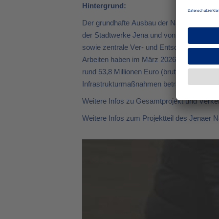
Hintergrund:
Der grundhafte Ausbau der Naumburger St
der Stadtwerke Jena und von JenaWasser.
sowie zentrale Ver- und Entsorgungsleitunge
Arbeiten haben im März 2026 begonnen und
rund 53,8 Millionen Euro (brutto). Ein Gr
Infrastrukturmaßnahmen beträgt für die S
Weitere Infos zu Gesamtprojekt und Verke
Weitere Infos zum Projektteil des Jenaer 