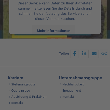
Dieser Service kann Daten zu Ihren Aktivitäten
sammeln. Bitte lesen Sie die Details durch und
stimmen Sie der Nutzung des Service zu, um
dieses Video anzusehen.
Mehr Informationen
Akzeptieren
Teilen
powered by
Usercentrics Consent Management
Platform
Karriere
Unternehmensgruppe
Stellenangebote
Nachhaltigkeit
Quereinstieg
Engagement
Ausbildung & Praktikum
Kontakt
Kontakt