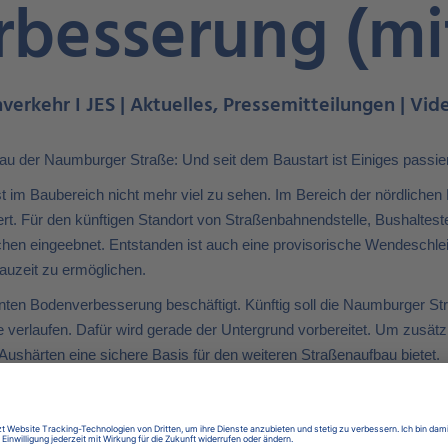
besserung (mi
hverkehr I JES | Aktuelles, Pressemitteilungen | Vi
bau der Naumburger Straße: Und seit dem Baustart ist Einiges passie
t im Baubereich nicht mehr viel zu sehen. Im Bereich der nördliche
ert. Für den künftigen Standort von Straßenbahnendstelle, Bushaltes
hen eingeebnet. Entstanden ist auch eine provisorische Wendeschlei
uzeit zu ermöglichen.
nnten Bodenverbesserung beschäftigt. Künftig soll die Naumburger Str
verlaufen. Dafür wird gerade der Untergrund vorbereitet. Um zusätzl
ushärten eine sichere Basis für den weiteren Straßenaufbau bietet.
für den Bau der Straßenbahntrasse: Ab Mai sollen die Fundamente für
melreich finden Sie am Ende der Meldung.