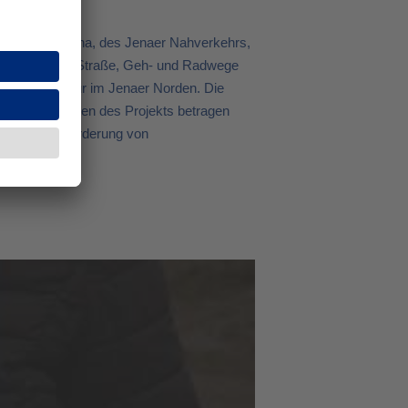
alservice Jena, des Jenaer Nahverkehrs,
ch werden die Straße, Geh- und Radwege
er Infrastruktur im Jenaer Norden. Die
ie Gesamtkosten des Projekts betragen
werden. Die Förderung von