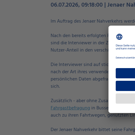
06.07.2026, 09:18:00 | Jenaer Na
Im Auftrag des Jenaer Nahverkehrs werd
Nach den bereits erfolgten Fahrgastzähl
sind die Interviewer in der Zeit
vom 13. J
Nutzer-Anteil in den verschiedenen Ticke
Die Interviewer sind auf stichprobenart
nach der Art ihres verwendeten Fahrschei
persönlichen Daten abgefragt. Alle Inte
sich.
Zusätzlich - aber ohne Zusammenhang mi
Fahrgastbefragung
in Bussen, Bahnen un
auch zu ihren Fahrtwegen, genutzten Li
Der Jenaer Nahverkehr bittet seine Fahr