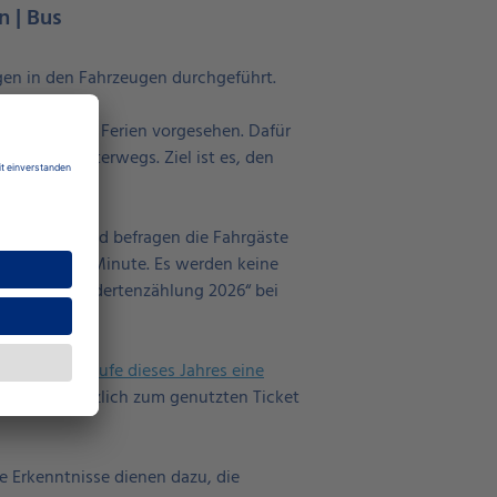
n | Bus
gen in den Fahrzeugen durchgeführt.
phase in den Ferien vorgesehen. Dafür
erkehrs unterwegs. Ziel ist es, den
 unterwegs und befragen die Fahrgäste
ger als eine Minute. Es werden keine
 „Schwerbehindertenzählung 2026“ bei
MT) im Verlaufe dieses Jahres eine
gäste zusätzlich zum genutzten Ticket
e Erkenntnisse dienen dazu, die