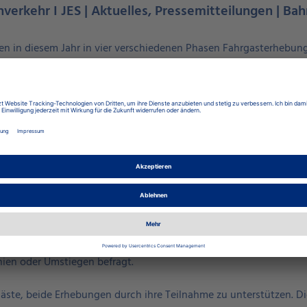
hverkehr I JES | Aktuelles, Pressemitteilungen | Bah
en in diesem Jahr in vier verschiedenen Phasen Fahrgasterhebun
ungen im Winter und im Frühjahr, ist nun eine weitere Erhebungs
uli bis 2. August
erneut in den Bussen und Bahnen des Jenaer Nahv
tkategorien zu erfassen.
ig ausgewählten Fahrten auf allen Linien des Jenaer Nahverkehrs
ns. Die Teilnahme an der Erhebung ist freiwillig und dauert weni
rviewer tragen einen personalisierten Ausweis mit der Aufschrift
t dieser Zählung - führt der
Verkehrsverbund Mittelthüringen (V
d Zügen im gesamten Verbundgebiet durch. Hier werden die Fahr
nien oder Umstiegen befragt.
gäste, beide Erhebungen durch ihre Teilnahme zu unterstützen. Di