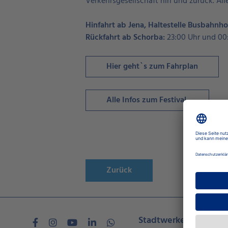
Verkehrsgesellschaft hin und zurück. All
Hinfahrt ab Jena, Haltestelle Busbahnho
Rückfahrt ab Schorba:
23:00 Uhr und 00
Hier geht`s zum Fahrplan
Alle Infos zum Festival
Zurück
Stadtwerke Jena