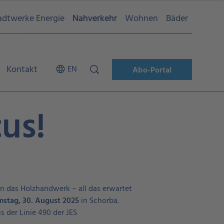
adtwerke Energie
Nahverkehr
Wohnen
Bäder
Kontakt
EN
Abo-Portal
us!
in das Holzhandwerk – all das erwartet
mstag, 30. August 2025
in Schorba.
 der Linie 490 der JES