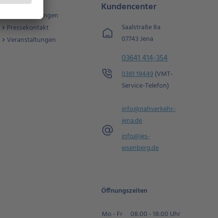
Einkauf &
Kundencenter
Ausschreibungen
Saalstraße 8a
Pressekontakt
07743 Jena
Veranstaltungen
03641 414-354
0361 19449
(VMT-
Service-Telefon)
info@nahverkehr-
jena.de
info@jes-
eisenberg.de
Öffnungszeiten
Mo - Fr
08:00 - 18:00 Uhr