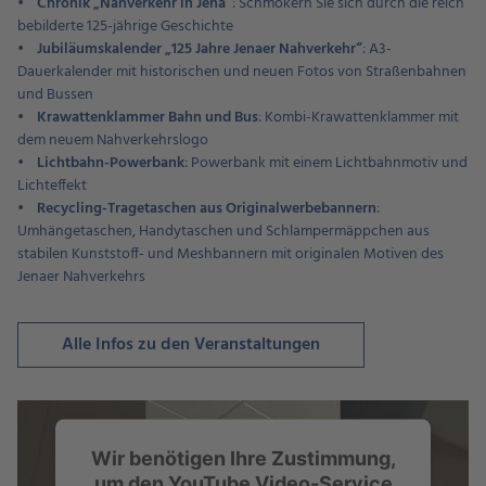
•
Chronik „Nahverkehr in Jena“
: Schmökern Sie sich durch die reich
bebilderte 125-jährige Geschichte
•
Jubiläumskalender „125 Jahre Jenaer Nahverkehr“
: A3-
Dauerkalender mit historischen und neuen Fotos von Straßenbahnen
und Bussen
•
Krawattenklammer Bahn und Bus
: Kombi-Krawattenklammer mit
dem neuem Nahverkehrslogo
•
Lichtbahn-Powerbank
: Powerbank mit einem Lichtbahnmotiv und
Lichteffekt
•
Recycling-Tragetaschen aus Originalwerbebannern
:
Umhängetaschen, Handytaschen und Schlampermäppchen aus
stabilen Kunststoff- und Meshbannern mit originalen Motiven des
Jenaer Nahverkehrs
Alle Infos zu den Veranstaltungen
Wir benötigen Ihre Zustimmung,
um den YouTube Video-Service