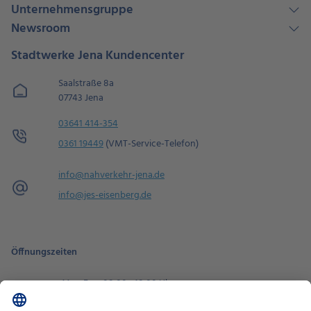
Unternehmensgruppe
Newsroom
Stadtwerke Jena Kundencenter
Saalstraße 8a
07743 Jena
03641 414-354
0361 19449
(VMT-Service-Telefon)
info@nahverkehr-jena.de
info@jes-eisenberg.de
Öffnungszeiten
Mo - Fr
08:00 - 18:00 Uhr
Sa
09:00 - 14:00 Uhr