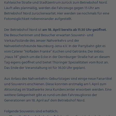
Kahlaische Straße und Stadtzentrum zurück zum Betriebshof Nord.
Läuft alles planmäßig, werden die Fahrzeuge gegen 15 Uhr am
Betriebshof Nord zurückerwartet. Hier werden sie nochmals für eine
Fotomöglichkeit nebeneinander aufgestellt.
Der Betriebshof Nord ist
am 18. April bereits ab 11:30 Uhr geöffnet
.
Die Besucherinnen und Besucher erwarten Souvenir- und
Verkaufsstände des Jenaer Nahverkehrs und der
Nahverkehrsfreunde Naumburg-Jena e.V. In der Partybahn gibt es
vom Caterer “Hofladen Franke” Kuchen und Getränke. Der Imbiss
„Haus 14“ gleich um die Ecke in der Dornburger Straße hat an diesem
Tag eigens geöffnet und bietet Thüringer Spezialitäten vom Rost an.
Das Ende der Veranstaltung ist für 16:30 Uhr geplant.
Aus Anlass des Nahverkehrs-Geburtstages sind einige neue Fanartikel
und Souvenirs erschienen. Diese konnten erstmalig am 1. April zum
Aktionstag im Stadtwerke Jena Kundencenter erworben werden. Eine
weitere Gelegenheit gibt es rund um den Fahrzeugkorso der
Generationen am 18. April auf dem Betriebshof Nord.
Folgende Souvenirs sind erhältlich: