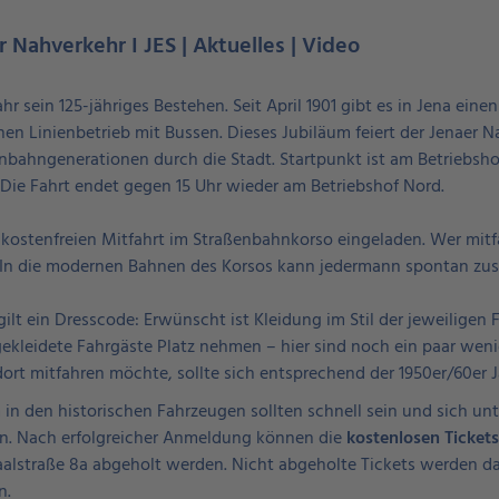
r Nahverkehr I JES | Aktuelles | Video
hr sein 125-jähriges Bestehen. Seit April 1901 gibt es in Jena ein
nen Linienbetrieb mit Bussen. Dieses Jubiläum feiert der Jenaer 
bahngenerationen durch die Stadt. Startpunkt ist am Betriebshof
 Die Fahrt endet gegen 15 Uhr wieder am Betriebshof Nord.
ur kostenfreien Mitfahrt im Straßenbahnkorso eingeladen. Wer mit
n. In die modernen Bahnen des Korsos kann jedermann spontan zus
gilt ein Dresscode: Erwünscht ist Kleidung im Stil der jeweilige
gekleidete Fahrgäste Platz nehmen – hier sind noch ein paar weni
ort mitfahren möchte, sollte sich entsprechend der 1950er/60er J
 in den historischen Fahrzeugen sollten schnell sein und sich un
. Nach erfolgreicher Anmeldung können die
kostenlosen Tickets
aalstraße 8a abgeholt werden. Nicht abgeholte Tickets werden 
n.