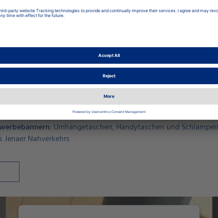
 sind einige neue Fanartikel und Souvenirs erschienen. Diese ko
nter erworben werden. Eine weitere Gelegenheit gibt es rund 
kern Sie sich durch die reich bebilderte 125-jährige Geschichte
 Nahverkehr“
: A3-Dauerkalender mit historischen und neuen Fo
Kombi-Krawattenklammer mit dem neuem Nahverkehrslogo
it einem Lichtbahnmotiv und Lichteffekt
alwerbebannern
: Umhängetaschen, Handytaschen und Schlamperm
s Jenaer Nahverkehrs