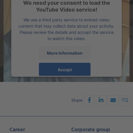
We need your consent to load the
YouTube Video service!
We use a third party service to embed video
content that may collect data about your activity.
Please review the details and accept the service
to watch this video.
More Information
Accept
powered by
Usercentrics Consent Management
Platform
Share
Career
Corporate group