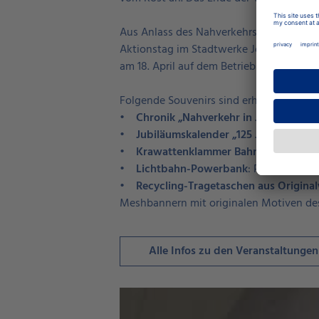
Aus Anlass des Nahverkehrs-Geburtstages
Aktionstag im Stadtwerke Jena Kundence
am 18. April auf dem Betriebshof Nord.
Folgende Souvenirs sind erhältlich:
•
Chronik „Nahverkehr in Jena“
: Schmö
•
Jubiläumskalender „125 Jahre Jenaer
•
Krawattenklammer Bahn und Bus
: 
•
Lichtbahn-Powerbank
: Powerbank m
•
Recycling-Tragetaschen aus Origin
Meshbannern mit originalen Motiven de
Alle Infos zu den Veranstaltungen