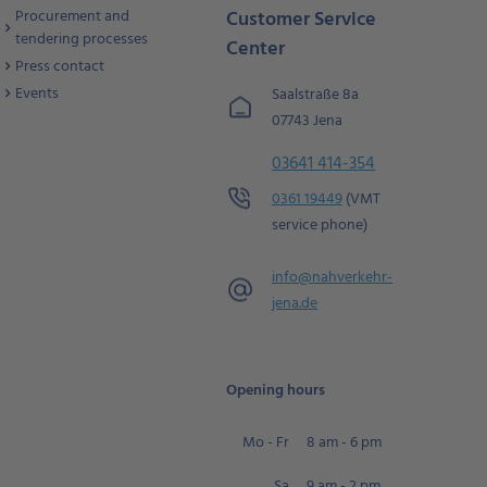
Procurement and
Customer Service
tendering processes
Center
Press contact
Events
Saalstraße 8a
07743 Jena
03641 414-354
0361 19449
(VMT
service phone)
info@
nahverkehr-
jena.de
Opening hours
Mo - Fr
8 am - 6 pm
Sa
9 am - 2 pm