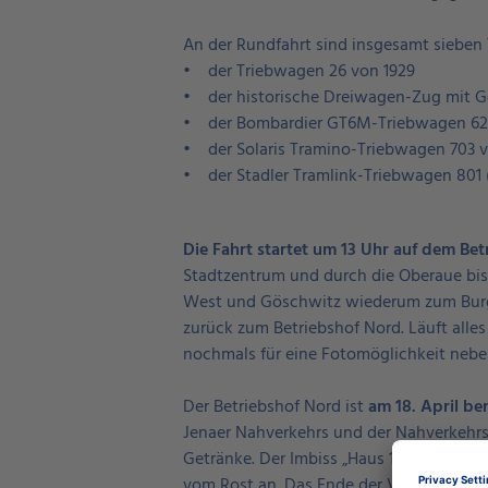
An der Rundfahrt sind insgesamt sieben 
• der Triebwagen 26 von 1929
• der historische Dreiwagen-Zug mit G
• der Bombardier GT6M-Triebwagen 62
• der Solaris Tramino-Triebwagen 703 v
• der Stadler Tramlink-Triebwagen 801 
Die Fahrt startet um 13 Uhr auf dem Bet
Stadtzentrum und durch die Oberaue bis
West und Göschwitz wiederum zum Burgau
zurück zum Betriebshof Nord. Läuft alle
nochmals für eine Fotomöglichkeit neben
Der Betriebshof Nord ist
am 18. April ber
Jenaer Nahverkehrs und der Nahverkehrs
Getränke. Der Imbiss „Haus 14“ gleich um
vom Rost an. Das Ende der Veranstaltung 