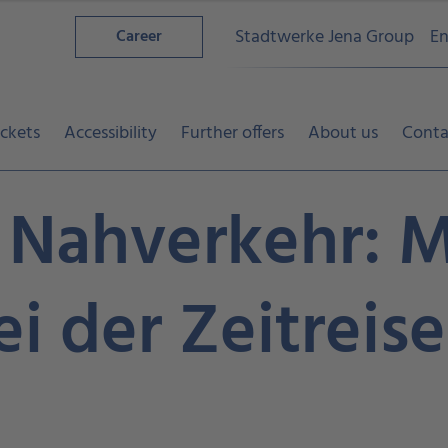
Stadtwerke Jena Group
En
Career
ickets
Accessibility
Further offers
About us
Conta
e Nahverkehr: 
ei der Zeitreise