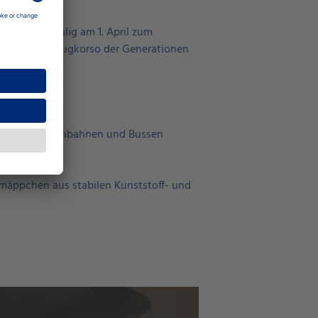
nnten erstmalig am 1. April zum
um den Fahrzeugkorso der Generationen
tos von Straßenbahnen und Bussen
äppchen aus stabilen Kunststoff- und