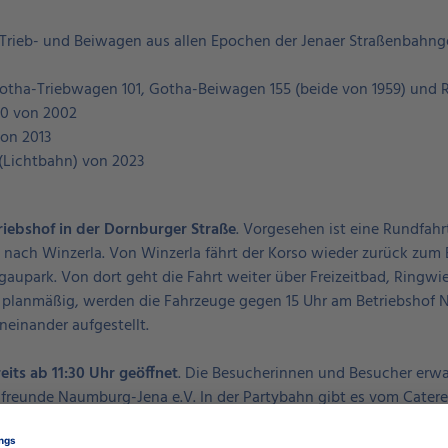
Trieb- und Beiwagen aus allen Epochen der Jenaer Straßenbahnge
otha-Triebwagen 101, Gotha-Beiwagen 155 (beide von 1959) und 
0 von 2002
on 2013
(Lichtbahn) von 2023
riebshof in der Dornburger Straße
. Vorgesehen ist eine Rundfahr
 nach Winzerla. Von Winzerla fährt der Korso wieder zurück zum
park. Von dort geht die Fahrt weiter über Freizeitbad, Ringwie
s planmäßig, werden die Fahrzeuge gegen 15 Uhr am Betriebshof N
einander aufgestellt.
eits ab 11:30 Uhr geöffnet
. Die Besucherinnen und Besucher erwa
freunde Naumburg-Jena e.V. In der Partybahn gibt es vom Catere
 die Ecke in der Dornburger Straße hat an diesem Tag eigens geöf
ist für 16:30 Uhr geplant.