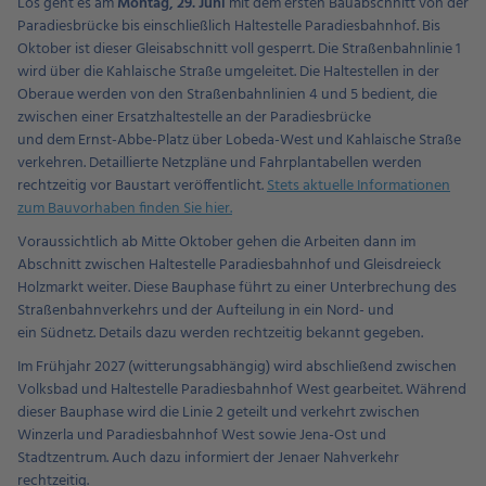
Los geht es am
Montag, 29. Juni
mit dem ersten Bauabschnitt von der
Paradiesbrücke bis einschließlich Haltestelle Paradiesbahnhof. Bis
Oktober ist dieser Gleisabschnitt voll gesperrt. Die Straßenbahnlinie 1
wird über die Kahlaische Straße umgeleitet. Die Haltestellen in der
Oberaue werden von den Straßenbahnlinien 4 und 5 bedient, die
zwischen einer Ersatzhaltestelle an der Paradiesbrücke
und dem Ernst-Abbe-Platz über Lobeda-West und Kahlaische Straße
verkehren. Detaillierte Netzpläne und Fahrplantabellen werden
rechtzeitig vor Baustart veröffentlicht.
Stets aktuelle Informationen
zum Bauvorhaben finden Sie hier.
Voraussichtlich ab Mitte Oktober gehen die Arbeiten dann im
Abschnitt zwischen Haltestelle Paradiesbahnhof und Gleisdreieck
Holzmarkt weiter. Diese Bauphase führt zu einer Unterbrechung des
Straßenbahnverkehrs und der Aufteilung in ein Nord- und
ein Südnetz. Details dazu werden rechtzeitig bekannt gegeben.
Im Frühjahr 2027 (witterungsabhängig) wird abschließend zwischen
Volksbad und Haltestelle Paradiesbahnhof West gearbeitet. Während
dieser Bauphase wird die Linie 2 geteilt und verkehrt zwischen
Winzerla und Paradiesbahnhof West sowie Jena-Ost und
Stadtzentrum. Auch dazu informiert der Jenaer Nahverkehr
rechtzeitig.