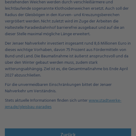
bestehenden Weichen werden durch verschleißärmere und
leichtlaufende sogenannte Klothoidenweichen ersetzt. Auch soll der
Radius der Gleisbögen in den Kurven- und Kreuzungsbereichen
vergrößert werden. Nicht zuletzt wird im Zuge der Arbeiten die
Haltestelle Paradiesbahnhof barrierefrei ausgebaut und auf die an
dieser Stelle maximal mögliche Länge erweitert.
Der Jenaer Nahverkehr investiert insgesamt rund 8,6 Millionen Euro in
dieses wichtige Vorhaben, davon 75 Prozent aus Fördermitteln von
Bund und Land. Die Baumaßnahme ist äußerst anspruchsvoll und da
über den Winter gebaut werden muss, zudem stark
witterungsabhängig. Ziel ist es, die Gesamtmaßnahme bis Ende April
2027 abzuschließen.
Für die unvermeidbaren Einschränkungen bittet der Jenaer
Nahverkehr um Verständnis.
Stets aktuelle Informationen finden sich unter
www.stadtwerke-
jena.de/gleisbau-paradies
Zurück