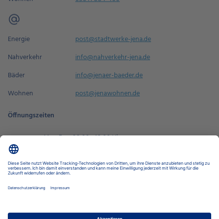
Energie
post@stadtwerke-jena.de
Nahverkehr
info@nahverkehr-jena.de
Bäder
info@jenaer-baeder.de
Wohnen
post@jenawohnen.de
Öffnungszeiten
Mo - Fr
08:00 - 18:00 Uhr
Sa
09:00 - 14:00 Uhr
Termin buchen
Datenschutz-Einstellungen
Datenschutz
Impressum
Disclaimer
Barrierefreiheit
LkSG