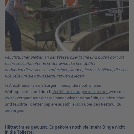
Feuchttücher bleiben an der Wasseroberfläche und bilden dort oft
mehrere Zentimeter dicke Schwimmdecken. Später
verbinden diese sich zu zopfartigen, langen, festen Gebilden, die sich
wie Seile um die Abwasserpumpwerke legen.
In Anschreiben an die Bürger in besonders betroffenen
Wohngebieten und durch
Veröffentlichungen im Internet
weist der
Zweckverband JenaWasser immer wieder darauf hin, Feuchttücher
und feuchte Toilettenpapiere ausschließlich über den Restmüll zu
entsorgen.
Hättet ihr es gewusst. Es gehören noch viel mehr Dinge nicht
in die Toilette: