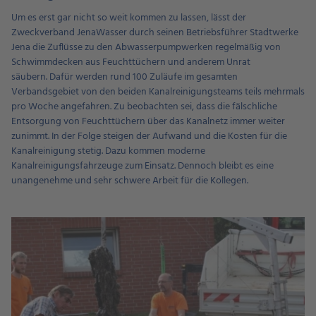
Um es erst gar nicht so weit kommen zu lassen, lässt der
Zweckverband JenaWasser durch seinen Betriebsführer Stadtwerke
Jena die Zuflüsse zu den Abwasserpumpwerken regelmäßig von
Schwimmdecken aus Feuchttüchern und anderem Unrat
säubern. Dafür werden rund 100 Zuläufe im gesamten
Verbandsgebiet von den beiden Kanalreinigungsteams teils mehrmals
pro Woche angefahren. Zu beobachten sei, dass die fälschliche
Entsorgung von Feuchttüchern über das Kanalnetz immer weiter
zunimmt. In der Folge steigen der Aufwand und die Kosten für die
Kanalreinigung stetig. Dazu kommen moderne
Kanalreinigungsfahrzeuge zum Einsatz. Dennoch bleibt es eine
unangenehme und sehr schwere Arbeit für die Kollegen.