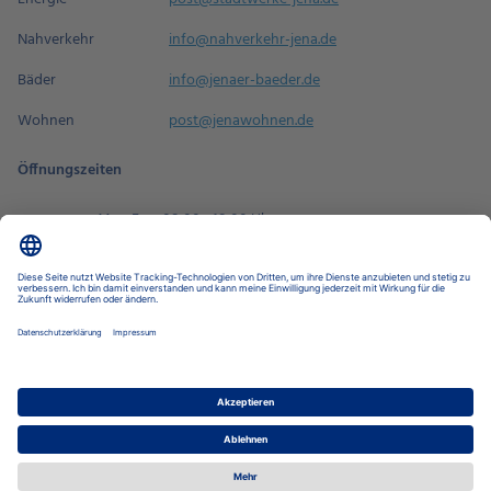
Nahverkehr
info@nahverkehr-jena.de
Bäder
info@jenaer-baeder.de
Wohnen
post@jenawohnen.de
Öffnungszeiten
Mo - Fr
08:00 - 18:00 Uhr
Sa
09:00 - 14:00 Uhr
Termin buchen
Datenschutz-Einstellungen
Datenschutz
Impressum
Disclaimer
Barrierefreiheit
LkSG
Stadtwerke Jena Gruppe
Stadtwerke Energie
Nahverkehr
Wohnen
Bäder