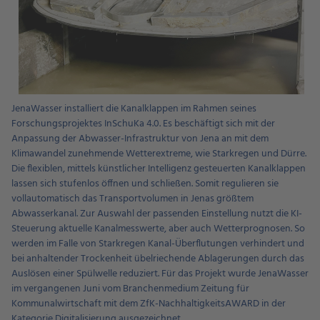
JenaWasser installiert die Kanalklappen im Rahmen seines
Forschungsprojektes InSchuKa 4.0. Es beschäftigt sich mit der
Anpassung der Abwasser-Infrastruktur von Jena an mit dem
Klimawandel zunehmende Wetterextreme, wie Starkregen und Dürre.
Die flexiblen, mittels künstlicher Intelligenz gesteuerten Kanalklappen
lassen sich stufenlos öffnen und schließen. Somit regulieren sie
vollautomatisch das Transportvolumen in Jenas größtem
Abwasserkanal. Zur Auswahl der passenden Einstellung nutzt die KI-
Steuerung aktuelle Kanalmesswerte, aber auch Wetterprognosen. So
werden im Falle von Starkregen Kanal-Überflutungen verhindert und
bei anhaltender Trockenheit übelriechende Ablagerungen durch das
Auslösen einer Spülwelle reduziert. Für das Projekt wurde JenaWasser
im vergangenen Juni vom Branchenmedium Zeitung für
Kommunalwirtschaft mit dem ZfK-NachhaltigkeitsAWARD in der
Kategorie Digitalisierung ausgezeichnet.