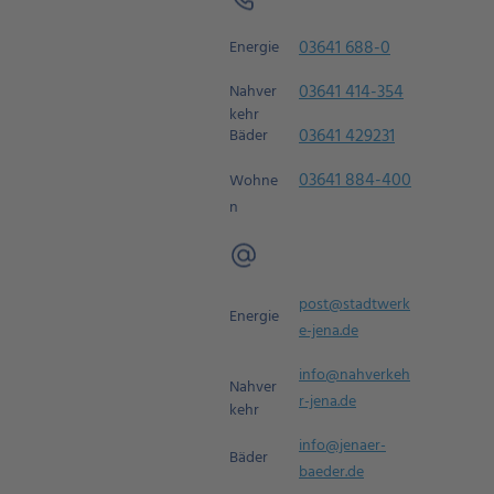
03641 688-0
Energie
03641 414-354
Nahver
kehr
03641 429231
Bäder
03641 884-400
Wohne
n
post@stadtwerk
Energie
e-jena.de
info@nahverkeh
Nahver
r-jena.de
kehr
info@jenaer-
Bäder
baeder.de