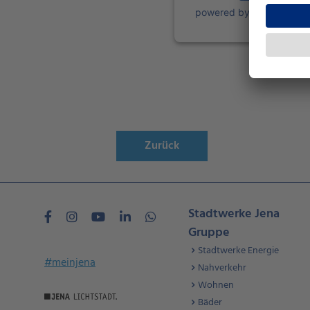
powered by
Usercentric
Platf
Zurück
Stadtwerke Jena
Gruppe
Stadtwerke Energie
#meinjena
Nahverkehr
Wohnen
Bäder