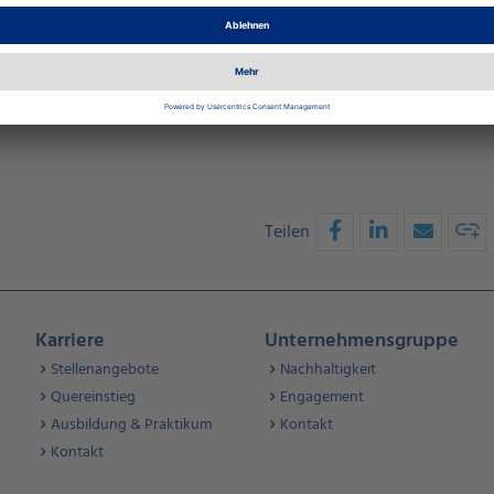
s Consent Management
orm
Teilen
Karriere
Unternehmensgruppe
Stellenangebote
Nachhaltigkeit
Quereinstieg
Engagement
Ausbildung & Praktikum
Kontakt
Kontakt