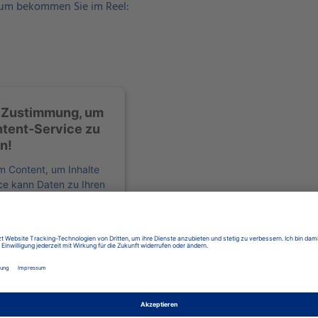
aum bekommen Sie im Reel:
e Zustimmung, um
tent-Service zu
n!
m Content, um Inhalte
ice kann Daten zu Ihren
e lesen Sie die Details
er Nutzung des Service
lte anzuzeigen.
ationen
eren