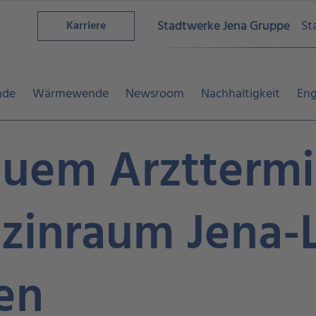
Stadtwerke Jena Gruppe
St
Karriere
nde
Wärmewende
Newsroom
Nachhaltigkeit
En
quem Arzttermi
zinraum Jena-
en