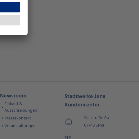
Newsroom
Stadtwerke Jena
Einkauf &
Kundencenter
Ausschreibungen
Saalstraße 8a
Pressekontakt
07743 Jena
Veranstaltungen