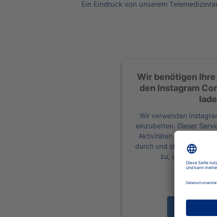
Ein Eindruck von unserem Telemedizinr
Wir benötigen Ihr
den Instagram Con
lade
Wir verwenden Instagra
einzubetten. Dieser Serv
Aktivitäten sammeln. Bitt
durch und stimmen Sie d
zu, um diese Inha
Mehr Inform
Akzepti